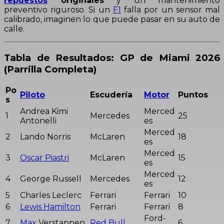
repuestos
originales
y un mantenimiento
preventivo riguroso. Si un
F1
falla por un sensor mal
calibrado, imaginen lo que puede pasar en su auto de
calle.
Tabla de Resultados: GP de Miami 2026
(Parrilla Completa)
Po
Piloto
Escudería
Motor
Puntos
s
Andrea Kimi
Merced
1
Mercedes
25
Antonelli
es
Merced
2
Lando Norris
McLaren
18
es
Merced
3
Oscar Piastri
McLaren
15
es
Merced
4
George Russell
Mercedes
12
es
5
Charles Leclerc
Ferrari
Ferrari
10
6
Lewis Hamilton
Ferrari
Ferrari
8
Ford-
7
Max
Verstappen
Red Bull
6