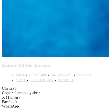
Feed not available
Feed not available
Feed not available
Feed not available
Feed not available
Feed not available
Feed not available
Feed not available
Feed not available
Follow on Instagram
Diseñada por: Full Media | Guiarepuestos
INICIO
DIRECTORIO
MOTOR COACH
NOTICIAS
MOTOS
CARRO DEL MES
CONTACTO
ChatGPT
Copiar el prompt y abrir
X (Twitter)
Facebook
WhatsApp