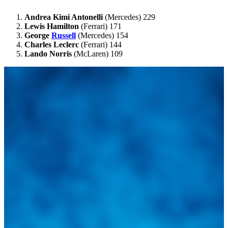
Andrea Kimi Antonelli
(
Mercedes)
229
Lewis Hamilton
(
Ferrari)
171
George
Russell
(Mercedes)
154
Charles Leclerc
(Ferrari) 144
Lando Norris
(McLaren) 109
Integramos a todos los actores del sector automotriz para brindarles
una herramienta de consulta y búsqueda que le permita solucionar
sus inquietudes. Guiarepuestos.com, será su portal automotriz y su
mejor aliado para informarle sobre las novedades automotrices
locales, nacionales e internacionales.
Tweets de @guiarepuestos