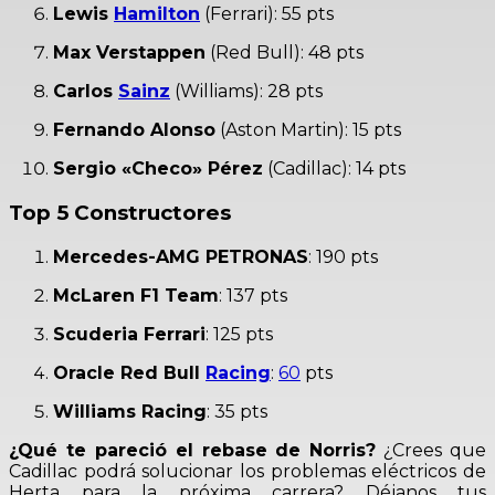
Lewis
Hamilton
(Ferrari): 55 pts
Max Verstappen
(Red Bull): 48 pts
Carlos
Sainz
(Williams): 28 pts
Fernando Alonso
(Aston Martin): 15 pts
Sergio «Checo» Pérez
(Cadillac): 14 pts
Top 5 Constructores
Mercedes-AMG PETRONAS
: 190 pts
McLaren F1 Team
: 137 pts
Scuderia Ferrari
: 125 pts
Oracle Red Bull
Racing
:
60
pts
Williams Racing
: 35 pts
¿Qué te pareció el rebase de Norris?
¿Crees que
Cadillac podrá solucionar los problemas eléctricos de
Herta para la próxima carrera? Déjanos tus