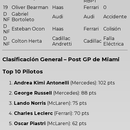
RBPT
19
Oliver Bearman
Haas
Ferrari
0
D
Gabriel
Audi
Audi
Accidente
NF
Bortoleto
D
Esteban Ocon
Haas
Ferrari
Colisión
NF
D
Cadillac
Falla
Colton Herta
Cadillac
NF
Andretti
Eléctrica
Clasificación General – Post GP de Miami
Top 10 Pilotos
Andrea Kimi Antonelli
(Mercedes): 102 pts
George Russell
(Mercedes): 88 pts
Lando Norris
(McLaren): 75 pts
Charles Leclerc
(Ferrari): 70 pts
Oscar Piastri
(McLaren): 62 pts