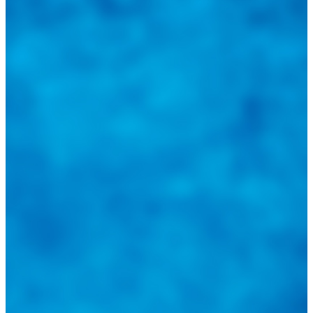
@
guiarepuestos