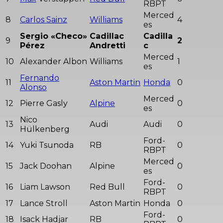
RBPT
Merced
8
Carlos Sainz
Williams
4
es
Sergio «Checo»
Cadillac
Cadilla
9
2
Pérez
Andretti
c
Merced
10
Alexander Albon
Williams
1
es
Fernando
11
Aston Martin
Honda
0
Alonso
Merced
12
Pierre Gasly
Alpine
0
es
Nico
13
Audi
Audi
0
Hülkenberg
Ford-
14
Yuki Tsunoda
RB
0
RBPT
Merced
15
Jack Doohan
Alpine
0
es
Ford-
16
Liam Lawson
Red Bull
0
RBPT
17
Lance Stroll
Aston Martin
Honda
0
Ford-
18
Isack Hadjar
RB
0