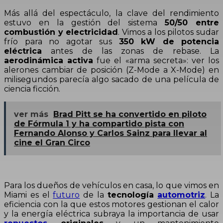
Más allá del espectáculo, la clave del rendimiento
estuvo en la gestión del sistema
50/50 entre
combustión y electricidad
.
Vimos a los pilotos sudar
frío para no agotar sus
350 kW de potencia
eléctrica
antes de las zonas de rebase.
La
aerodinámica activa
fue el «arma secreta»: ver los
alerones cambiar de posición (Z-Mode a X-Mode) en
milisegundos parecía algo sacado de una película de
ciencia ficción
.
ver más
Brad Pitt se ha convertido en piloto
de Fórmula 1 y ha compartido pista con
Fernando Alonso y Carlos Sainz para llevar al
cine el Gran Circo
Para los dueños de vehículos en casa, lo que vimos en
Miami es el
futuro
de la
tecnología
automotriz
. La
eficiencia con la que estos motores gestionan el calor
y la energía eléctrica subraya la importancia de usar