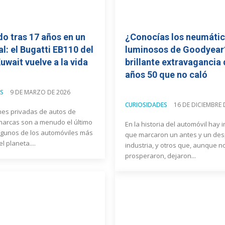
o tras 17 años en un
¿Conocías los neumáti
al: el Bugatti EB110 del
luminosos de Goodyear
uwait vuelve a la vida
brillante extravagancia 
años 50 que no caló
S
9 DE MARZO DE 2026
CURIOSIDADES
16 DE DICIEMBRE 
nes privadas de autos de
narcas son a menudo el último
En la historia del automóvil hay 
lgunos de los automóviles más
que marcaron un antes y un des
l planeta....
industria, y otros que, aunque n
prosperaron, dejaron...