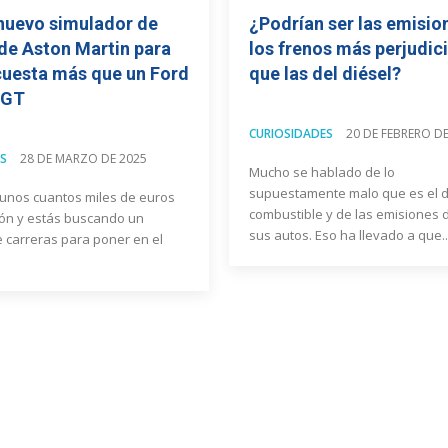
 nuevo simulador de
¿Podrían ser las emisio
de Aston Martin para
los frenos más perjudic
cuesta más que un Ford
que las del diésel?
 GT
CURIOSIDADES
20 DE FEBRERO D
S
28 DE MARZO DE 2025
Mucho se hablado de lo
supuestamente malo que es el 
 unos cuantos miles de euros
combustible y de las emisiones 
hón y estás buscando un
sus autos. Eso ha llevado a que..
 carreras para poner en el