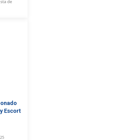
ista de
donado
 y Escort
025