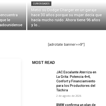
CURIOSIDADES
Metió su Dodge Charger en un garaje
 encuentra
hace 30 años porque su mujer decía que
que le
hacía mucho ruido. Ahora tiene 96 años
tadounidense
y lo...
[adrotate banner=»9″]
MOST READ
JAC Escalante Aterriza en
La Grita: Potencia 4×4,
Confort y Financiamiento
para los Productores del
Táchira
2 de agosto de 2026
BMW confirma un plan de