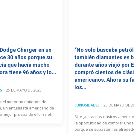
 Dodge Charger en un
“No solo buscaba petról
ace 30 años porque su
también diamantes en b
cía que hacía mucho
durante años viajó por 
ora tiene 96 años y lo...
compró cientos de clás
americanos. Ahora su f
los...
S
25 DE MAYO DE 2025
r el motor no entiende de
CURIOSIDADES
25 DE MAYO DE 2
e, un entusiasta americano de
a mejor prueba de ello. Es el...
Si te gustan los clásicos america
la oportunidad de comprar unos
porque se subastan las alreded