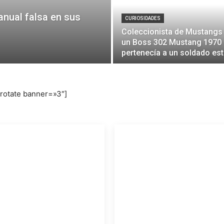
anual falsa en sus
CURIOSIDADES
Coleccionista de Mustangs
un Boss 302 Mustang 1970 
pertenecía a un soldado es
drotate banner=»3″]