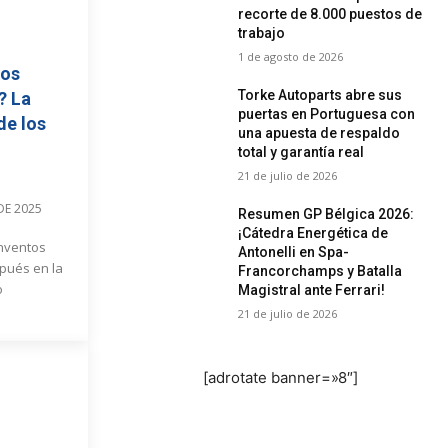
recorte de 8.000 puestos de
trabajo
1 de agosto de 2026
cos
Torke Autoparts abre sus
? La
puertas en Portuguesa con
de los
una apuesta de respaldo
total y garantía real
21 de julio de 2026
DE 2025
Resumen GP Bélgica 2026:
¡Cátedra Energética de
inventos
Antonelli en Spa-
pués en la
Francorchamps y Batalla
o
Magistral ante Ferrari!
21 de julio de 2026
[adrotate banner=»8″]