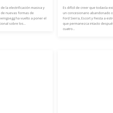
de la electrificación masiva y
Es difícil de creer que todavía ex
 de nuevas formas de
un concesionario abandonado c
oenigsegg ha vuelto a poner el
Ford Sierra, Escort y Fiesta a est
ional sobre los...
que permanezca intacto despué
cuatro...