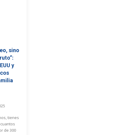
eo, sino
ruto”:
EEUU y
icos
amilia
025
nos, tienes
 cuantos
or de 300