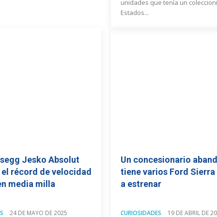
unidades que tenía un coleccion
Estados...
gsegg Jesko Absolut
Un concesionario aban
 el récord de velocidad
tiene varios Ford Sierra
n media milla
a estrenar
S
24 DE MAYO DE 2025
CURIOSIDADES
19 DE ABRIL DE 2