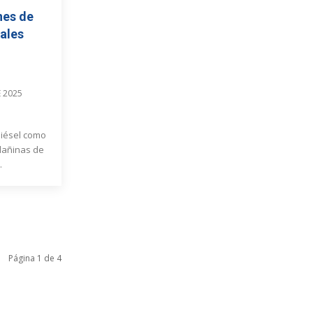
nes de
iales
E 2025
diésel como
dañinas de
.
Página 1 de 4