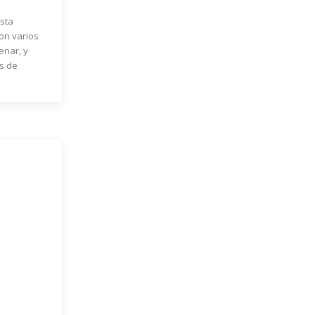
ista
on varios
renar, y
s de