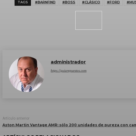
TAGS
#BARNFIND
#BOSS
#CLÁSICO
#FORD
#MU
administrador
https://guiarepuestos.com
Artículo anterior
Aston Martin Vantage AMR: sólo 200 unidades de pureza con cam