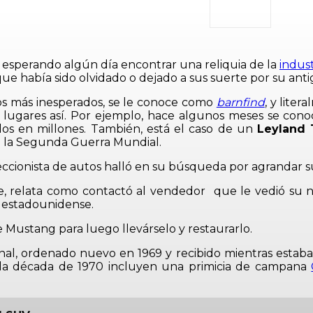
esperando algún día encontrar una reliquia de la
indust
 que había sido olvidado o dejado a sus suerte por su an
utos más inesperados, se le conoce como
barnfind
, y lite
 lugares así. Por ejemplo, hace algunos meses se conoc
os en millones. También, está el caso de un
Leyland 
n la Segunda Guerra Mundial.
oleccionista de autos halló en su búsqueda por agrandar 
be, relata como contactó al vendedor que le vedió su
 estadounidense.
e Mustang para luego llevárselo y restaurarlo.
ginal, ordenado nuevo en 1969 y recibido mientras estab
 la década de 1970 incluyen una primicia de campana