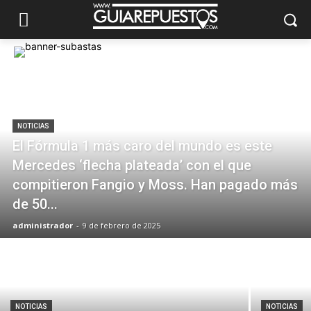
NOTICIAS
El Fórmula 1 más caro del mundo es este
Mercedes ‘flecha plateada’ con el que
compitieron Fangio y Moss. Han pagado más
de 50...
administrador
-
9 de febrero de 2025
NOTICIAS
NOTICIAS