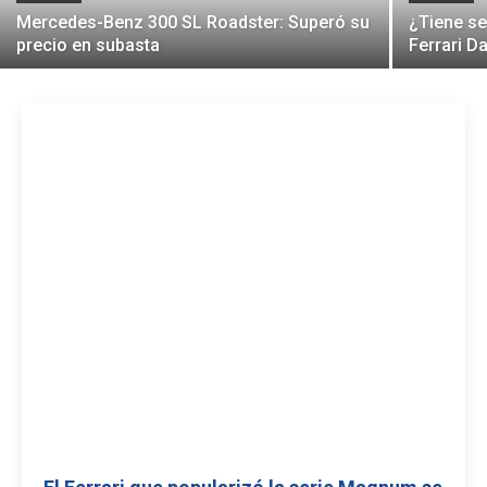
Mercedes-Benz 300 SL Roadster: Superó su
¿Tiene se
precio en subasta
Ferrari D