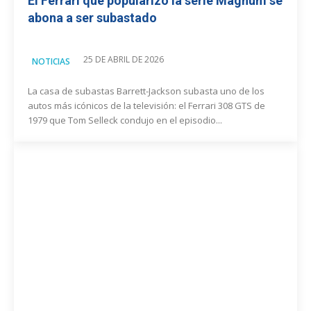
El Ferrari que popularizó la serie Magnum se
abona a ser subastado
25 DE ABRIL DE 2026
NOTICIAS
La casa de subastas Barrett-Jackson subasta uno de los
autos más icónicos de la televisión: el Ferrari 308 GTS de
1979 que Tom Selleck condujo en el episodio...