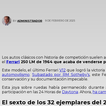
9 DE FEBRERO DE 2025
BY
ADMINISTRADOR
Los autos clásicos con historia de competición suelen
el
Ferrari
250 LM de 1964 que acaba de venderse por
Este modelo, el último Ferrari
V12
que logró la victoria
automovilismo
.
Subastado por RM Sotheby’s
, este F
conservación y su documentación impecable.
Esta joya sobre ruedas había permanecido durante
participación en las 24 Horas de
Daytona
. Ahora,
ha cam
El sexto de los 32 ejemplares del