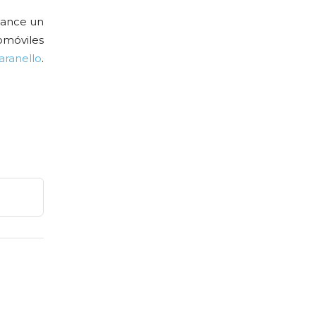
lcance un
omóviles
ranello
.