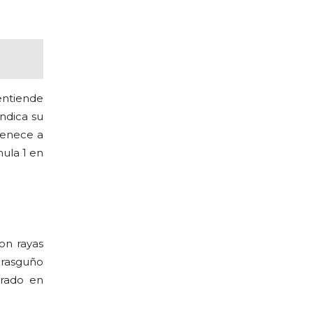
entiende
ndica su
tenece a
ula 1 en
on rayas
 rasguño
rado en