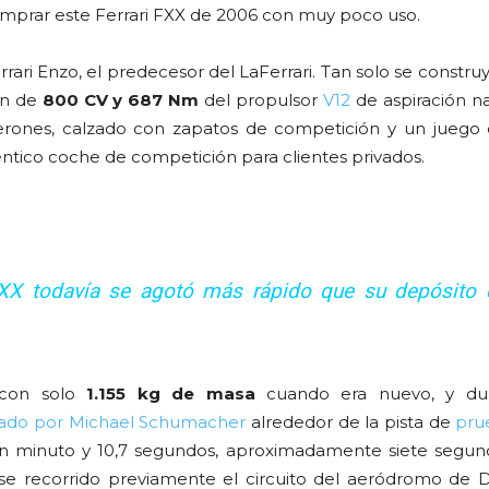
comprar este Ferrari FXX de 2006 con muy poco uso.
errari Enzo, el predecesor del LaFerrari. Tan solo se constr
ón de
800 CV y 687 Nm
del propulsor
V12
de aspiración na
alerones, calzado con zapatos de competición y un jueg
téntico coche de competición para clientes privados.
i FXX todavía se agotó más rápido que su depósito 
a con solo
1.155 kg de masa
cuando era nuevo, y dur
otado por Michael Schumacher
alrededor de la pista de
pru
 un minuto y 10,7 segundos, aproximadamente siete segu
se recorrido previamente el circuito del aeródromo de D