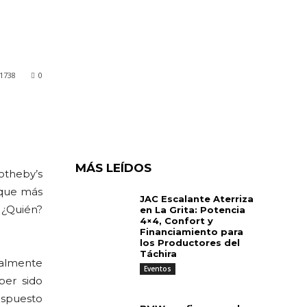
1738
0
MÁS LEÍDOS
otheby’s
 que más
JAC Escalante Aterriza
¿Quién?
en La Grita: Potencia
4×4, Confort y
Financiamiento para
los Productores del
Táchira
ialmente
Eventos
ber sido
dispuesto