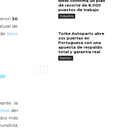
BMW confirma un plan
de recorte de 8.000
puestos de trabajo
Industria
uyeron
30
tural de
o de
faros
Torke Autoparts abre
sus puertas en
Portuguesa con una
apuesta de respaldo
total y garantía real
Eventos
de
ante la
ebas
del
ndos más
unsfold,