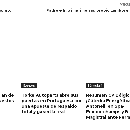
Artícu
soluto
Padre e hijo imprimen su propio Lamborgh
Eventos
Fórmula 1
lan de
Torke Autoparts abre sus
Resumen GP Bélgic
uestos
puertas en Portuguesa con
¡Cátedra Energétic
una apuesta de respaldo
Antonelli en Spa-
total y garantía real
Francorchamps y Ba
Magistral ante Ferra