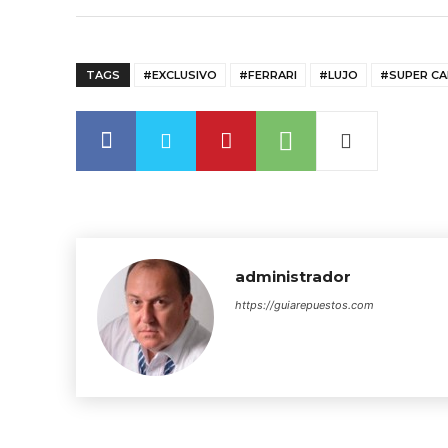
TAGS
#EXCLUSIVO
#FERRARI
#LUJO
#SUPER CA
administrador
https://guiarepuestos.com