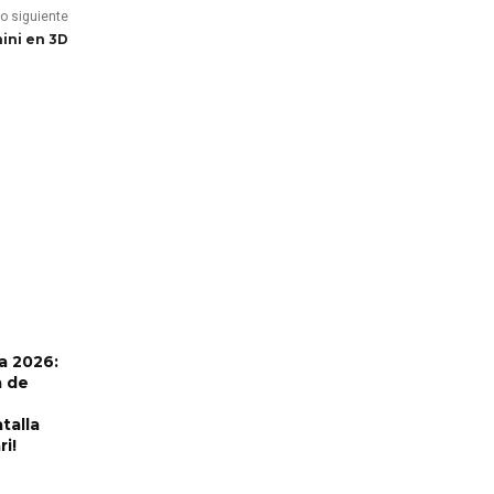
lo siguiente
ini en 3D
a 2026:
a de
talla
ri!