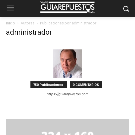
Inicio
Autores
Publicaciones por administrador
administrador
750 Publicaciones
0 COMENTARIOS
https://guiarepuestos.com