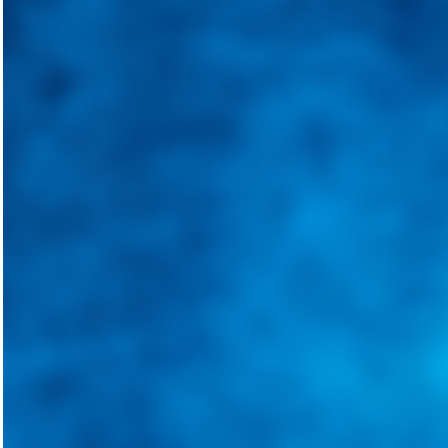
Integramos a todos los actores del sector automotriz para brindarles 
aliado para informarle sobre las novedades automotrices locales, nacio
Tweets de @guiarepuestos