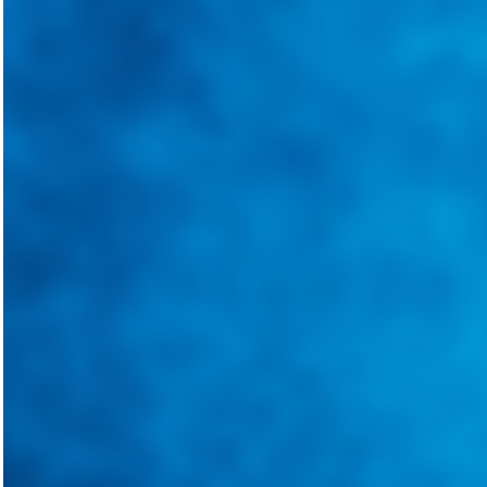
@
guiarepuestos
Follow on Instagram
Feed not available
Feed not available
Feed not available