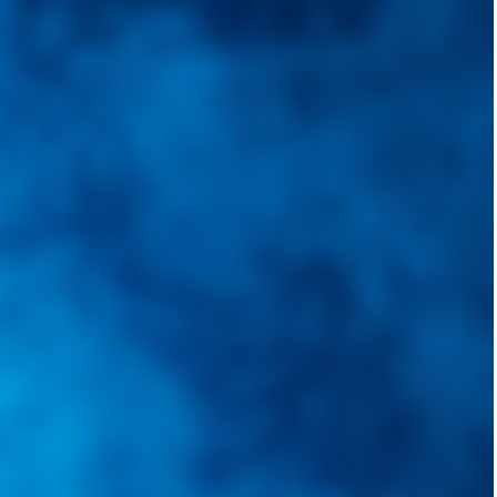
quietudes. Guiarepuestos.com, será su portal automotriz y su mejor