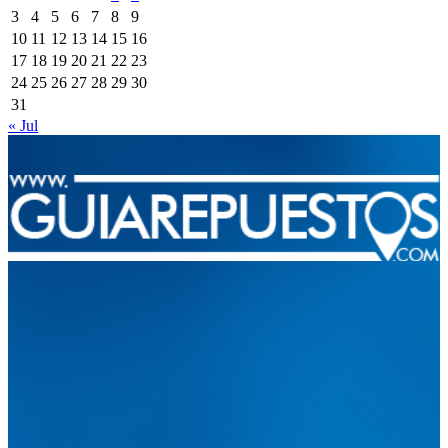
3
4
5
6
7
8
9
10
11
12
13
14
15
16
17
18
19
20
21
22
23
24
25
26
27
28
29
30
31
« Jul
Integramos a todos los actores del sector automotriz para brindarles
una herramienta de consulta y búsqueda que le permita solucionar
sus inquietudes. Guiarepuestos.com, será su portal automotriz y su
mejor aliado para informarle sobre las novedades automotrices
locales, nacionales e internacionales.
Tweets de @guiarepuestos