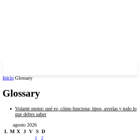
Inicio
Glossary
Glossary
Volante motor: qué es, cómo funciona, tipos, averías y todo lo
que debes saber
agosto 2026
L
M
X
J
V
S
D
1
2