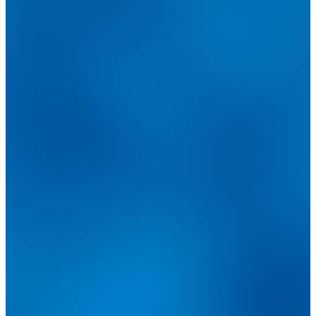
@
guiarepuestos