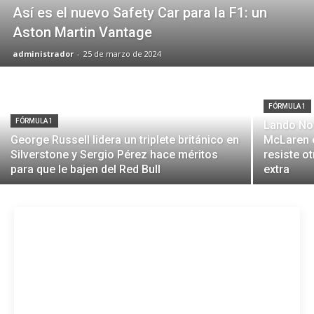
Así es el nuevo Safety Car para la F1: un
Aston Martin Vantage
administrador
-
25 de marzo de 2024
FÓRMULA 1
FÓRMULA 1
Lando Nor
George Russell lidera un triplete británico en
McLaren 
Silverstone y Sergio Pérez hace méritos
resiste o
para que le bajen del Red Bull
extra