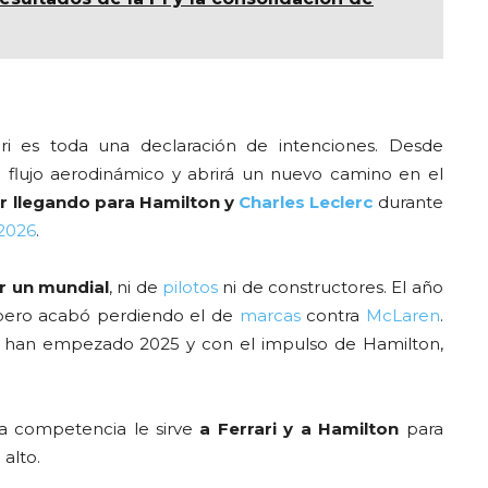
i es toda una declaración de intenciones. Desde
l flujo aerodinámico y abrirá un nuevo camino en el
ir llegando para Hamilton y
Charles Leclerc
durante
2026
.
ar un mundial
, ni de
pilotos
ni de constructores. El año
pero acabó perdiendo el de
marcas
contra
McLaren
.
e han empezado 2025 y con el impulso de Hamilton,
la competencia le sirve
a Ferrari y a Hamilton
para
 alto.