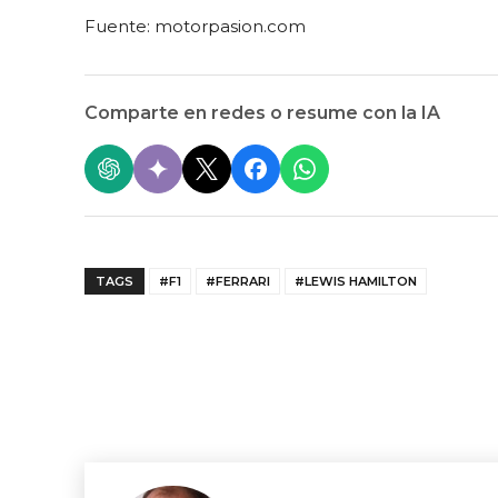
Fuente: motorpasion.com
Comparte en redes o resume con la IA
TAGS
#F1
#FERRARI
#LEWIS HAMILTON