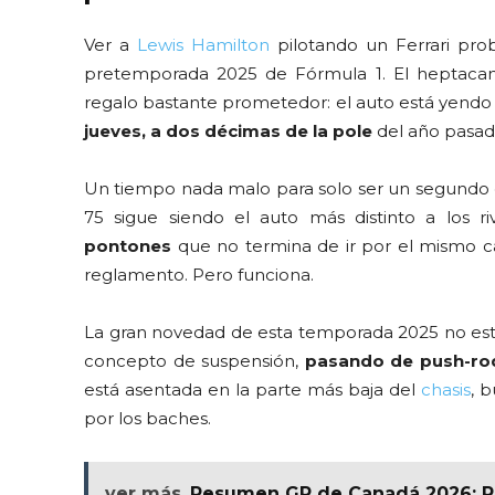
Ver a
Lewis Hamilton
pilotando un Ferrari pro
pretemporada 2025 de Fórmula 1. El heptacam
regalo bastante prometedor: el auto está yend
jueves, a dos décimas de la pole
del año pasad
Un tiempo nada malo para solo ser un segundo día
75 sigue siendo el auto más distinto a los r
pontones
que no termina de ir por el mismo ca
reglamento. Pero funciona.
La gran novedad de esta temporada 2025 no está 
concepto de suspensión,
pasando de push-rod
está asentada en la parte más baja del
chasis
, 
por los baches.
ver más
Resumen GP de Canadá 2026: Res