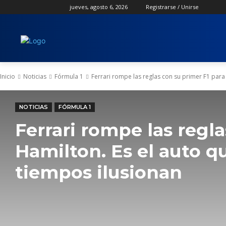
jueves, agosto 6, 2026
Registrarse / Unirse
Inicio
Noticias
Fórmula 1
Ferrari rompe las reglas con su primer F1 para 
NOTICIAS
FÓRMULA 1
Ferrari rompe las regl
Hamilton. Es el auto q
tiempos ilusionan