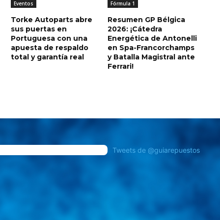
Eventos
Fórmula 1
Torke Autoparts abre
Resumen GP Bélgica
sus puertas en
2026: ¡Cátedra
Portuguesa con una
Energética de Antonelli
apuesta de respaldo
en Spa-Francorchamps
total y garantía real
y Batalla Magistral ante
Ferrari!
Tweets de @guiarepuestos