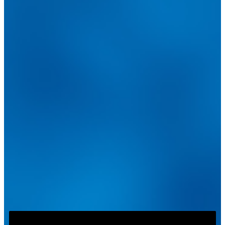
@
guiarepuestos