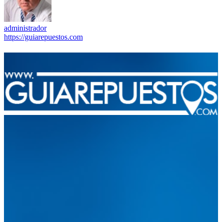
administrador
https://guiarepuestos.com
Integramos a todos los actores del sector automotriz para brindarles
una herramienta de consulta y búsqueda que le permita solucionar
sus inquietudes. Guiarepuestos.com, será su portal automotriz y su
mejor aliado para informarle sobre las novedades automotrices
locales, nacionales e internacionales.
Tweets de @guiarepuestos