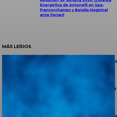
Energética de Antonelli en Spa-
Francorchamps y Batalla Magistral
ante Ferrari!
MÁS LEÍDOS
JAC Escalante Aterriza en La Grita: Potencia 4×4, Conf
y Financiamiento para los Productores del Táchira
BMW confirma un plan de recorte de 8.000 puestos de
trabajo
Torke Autoparts abre sus puertas en Portuguesa con 