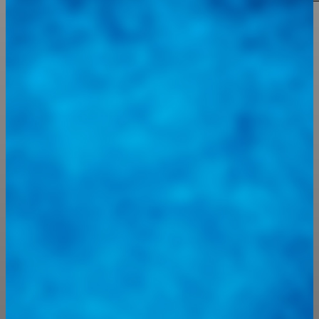
apuesta de respaldo total y garantía real
Integramos a todos los actores del sector automotriz para brindarles
una herramienta de consulta y búsqueda que le permita solucionar
sus inquietudes. Guiarepuestos.com, será su portal automotriz y su
mejor aliado para informarle sobre las novedades automotrices
locales, nacionales e internacionales.
Tweets de @guiarepuestos