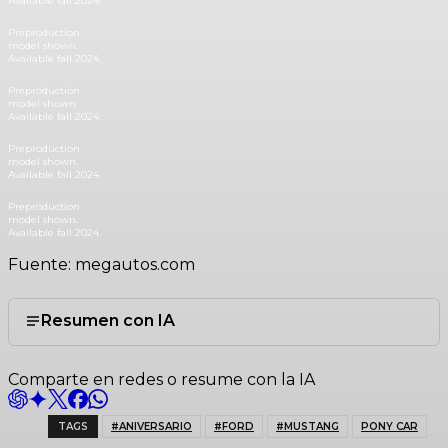
Available fall 2024.
Preproduction
model shown.
Available fall 2024.
Preproduction
model shown.
Available fall 2024.
Preproduction
model shown.
Available fall 2024.
Preproduction
model shown.
Available fall 2024.
Fuente: megautos.com
Resumen con IA
Comparte en redes o resume con la IA
TAGS
#ANIVERSARIO
#FORD
#MUSTANG
PONY CAR