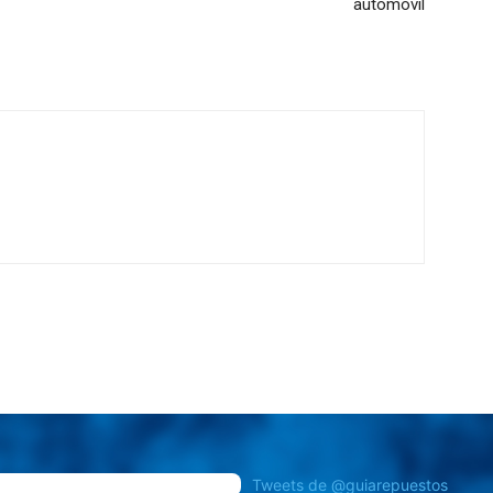
automóvil
Tweets de @guiarepuestos