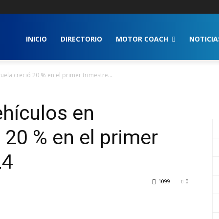
INICIO
DIRECTORIO
MOTOR COACH
NOTICIA
ela creció 20 % en el primer trimestre...
hículos en
 20 % en el primer
24
1099
0