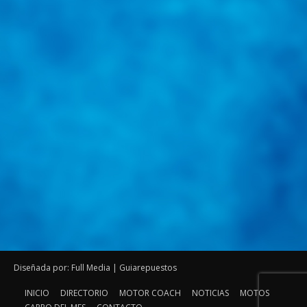
Diseñada por: Full Media | Guiarepuestos
INICIO
DIRECTORIO
MOTOR COACH
NOTICIAS
MOTOS