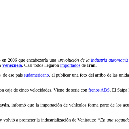
 en 2006 que encabezaría una
«revolución de la
industria
automotriz
en
Venezuela
. Casi todos llegaron
importados
de
Irán
.
»
de ese país
sudamericano
, al publicar una foto del arribo de las uni
con caja de cinco velocidades. Viene de serie con
frenos
ABS
. El Saipa
uayán
, informó que la importación de vehículos forma parte de los ac
 volvió a prometer la industrialización de Venirauto:
“En una segund