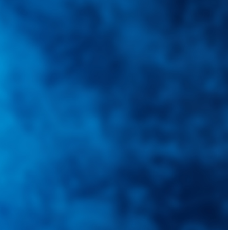
quietudes. Guiarepuestos.com, será su portal automotriz y su mejor