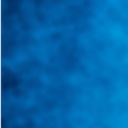
Integramos a todos los actores del sector automotriz para brindarles 
aliado para informarle sobre las novedades automotrices locales, nacio
Tweets de @guiarepuestos