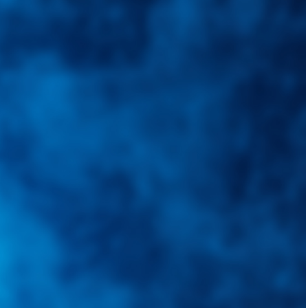
quietudes. Guiarepuestos.com, será su portal automotriz y su mejor