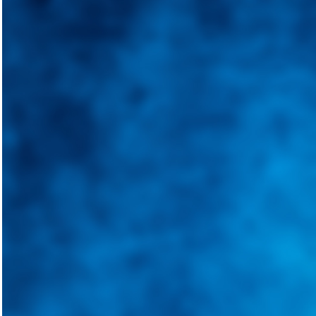
Integramos a todos los actores del sector automotriz para brindarles 
aliado para informarle sobre las novedades automotrices locales, nacio
Tweets de @guiarepuestos