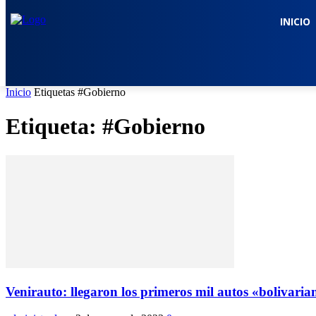
INICIO
Inicio
Etiquetas
#Gobierno
Etiqueta: #Gobierno
Venirauto: llegaron los primeros mil autos «bolivaria