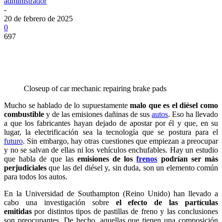
administrador
-
20 de febrero de 2025
0
697
Closeup of car mechanic repairing brake pads
Mucho se hablado de lo supuestamente
malo que es el diésel como
combustible
y de las emisiones dañinas de sus
autos
. Eso ha llevado
a que los fabricantes hayan dejado de apostar por él y que, en su
lugar, la electrificación sea la tecnología que se postura para el
futuro
. Sin embargo, hay otras cuestiones que empiezan a preocupar
y no se salvan de ellas ni los vehículos enchufables. Hay un estudio
que habla de que las
emisiones de los
frenos
podrían ser más
perjudiciales
que las del diésel y, sin duda, son un elemento común
para todos los autos.
En la Universidad de Southampton (Reino Unido) han llevado a
cabo una investigación sobre
el efecto de las partículas
emitidas
por distintos tipos de pastillas de freno y las conclusiones
son preocupantes. De hecho, aquellas que tienen una composición