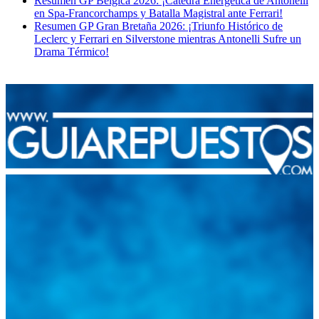
Resumen GP Bélgica 2026: ¡Cátedra Energética de Antonelli
en Spa-Francorchamps y Batalla Magistral ante Ferrari!
Resumen GP Gran Bretaña 2026: ¡Triunfo Histórico de
Leclerc y Ferrari en Silverstone mientras Antonelli Sufre un
Drama Térmico!
Integramos a todos los actores del sector automotriz para brindarles
una herramienta de consulta y búsqueda que le permita solucionar
sus inquietudes. Guiarepuestos.com, será su portal automotriz y su
mejor aliado para informarle sobre las novedades automotrices
locales, nacionales e internacionales.
Tweets de @guiarepuestos