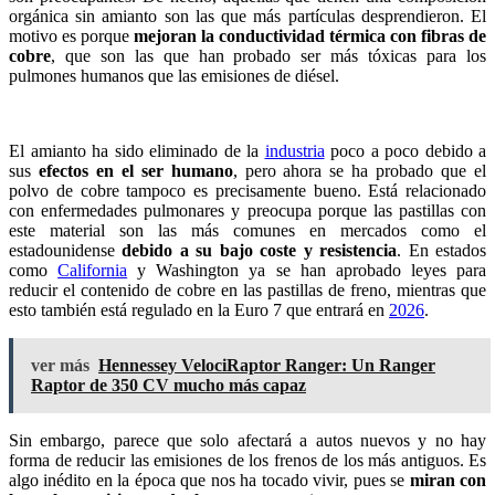
orgánica sin amianto son las que más partículas desprendieron. El
motivo es porque
mejoran la conductividad térmica con fibras de
cobre
, que son las que han probado ser más tóxicas para los
pulmones humanos que las emisiones de diésel.
El amianto ha sido eliminado de la
industria
poco a poco debido a
sus
efectos en el ser humano
, pero ahora se ha probado que el
polvo de cobre tampoco es precisamente bueno. Está relacionado
con enfermedades pulmonares y preocupa porque las pastillas con
este material son las más comunes en mercados como el
estadounidense
debido a su bajo coste y resistencia
. En estados
como
California
y Washington ya se han aprobado leyes para
reducir el contenido de cobre en las pastillas de freno, mientras que
esto también está regulado en la Euro 7 que entrará en
2026
.
ver más
Hennessey VelociRaptor Ranger: Un Ranger
Raptor de 350 CV mucho más capaz
Sin embargo, parece que solo afectará a autos nuevos y no hay
forma de reducir las emisiones de los frenos de los más antiguos. Es
algo inédito en la época que nos ha tocado vivir, pues se
miran con