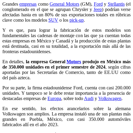
Grandes
empresas
como
General Motors
(GM),
Ford
y
Stellantis
(el
conglomerado en el que se agrupan Chrysler y
Jeep
) podrían verse
afectadas hasta en un 80% de sus exportaciones totales en rúbricas
clave como los modelos
SUV
o los
pick-up
.
Y es que, para lograr la fabricación de estos modelos son
fundamentales las cadenas de montaje con las que ya cuentan todas
estas empresas en México y Canadá y la producción de estas plantas
está destinada, casi en su totalidad, a la exportación más allá de las
fronteras estadounidenses.
En detalles,
la empresa General
Motors
produjo en México más
de 350.000 unidades en el primer semestre de 2024
, según cifras
aportadas por las Secretarías de Comercio, tanto de EE.UU como
del país azteca.
Por su parte, la firma estadounidense Ford, cuenta con casi 200.000
unidades. Y tampoco se le debe restar importancia a la presencia de
destacadas empresas de
Europa
, sobre todo
Audi
y
Volkswagen
.
En ese sentido, los efectos arancelarios sobre la alemana
Volkswagen son amplios. La empresa instaló una de sus plantas más
grandes en Puebla, México, con casi 350.000 automóviles
fabricados allí en el año 2023.