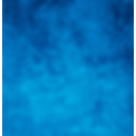
Integramos a todos los actores del sector automotriz para brindarles
una herramienta de consulta y búsqueda que le permita solucionar
sus inquietudes. Guiarepuestos.com, será su portal automotriz y su
mejor aliado para informarle sobre las novedades automotrices
locales, nacionales e internacionales.
Tweets de @guiarepuestos