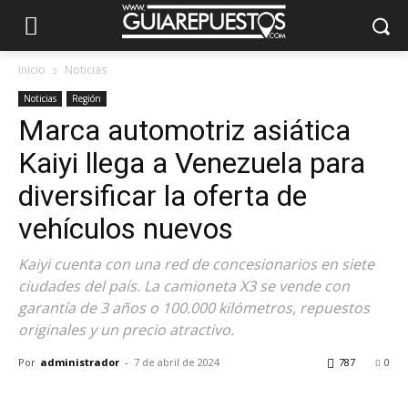
Inicio
Noticias
Noticias
Región
Marca automotriz asiática
Kaiyi llega a Venezuela para
diversificar la oferta de
vehículos nuevos
Kaiyi cuenta con una red de concesionarios en siete
ciudades del país. La camioneta X3 se vende con
garantía de 3 años o 100.000 kilómetros, repuestos
originales y un precio atractivo.
Por
administrador
-
7 de abril de 2024
787
0