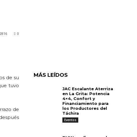
2816
0
MÁS LEÍDOS
os de su
ue tuvo
JAC Escalante Aterriza
en La Grita: Potencia
4×4, Confort y
Financiamiento para
los Productores del
rrazo de
Táchira
 después
Eventos