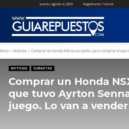
jueves, agosto 6, 2026
Registrarse / Unirse
Inicio
Noticias
Comprar un Honda NSX es un sueño, pero comprar el que tu
NOTICIAS
SUBASTAS
Comprar un Honda NSX
que tuvo Ayrton Senna
juego. Lo van a vender