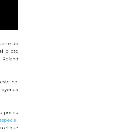
muerte de
l piloto
o Roland
este no:
 leyenda
no por su
especial
,
n el que