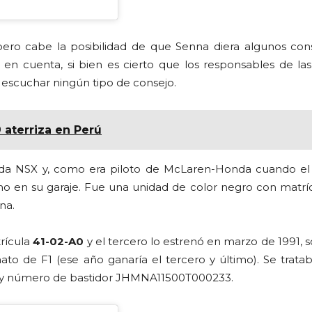
ero cabe la posibilidad de que Senna diera algunos con
n en cuenta, si bien es cierto que los responsables de la
a escuchar ningún tipo de consejo.
 aterriza en Perú
da NSX y, como era piloto de McLaren-Honda cuando el
no en su garaje. Fue una unidad de color negro con matrí
na.
trícula
41-02-A0
y el tercero lo estrenó en marzo de 1991, 
 de F1 (ese año ganaría el tercero y último). Se trata
9 y número de bastidor JHMNA11500T000233.