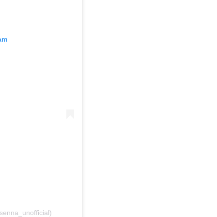
ram
enna_unofficial)