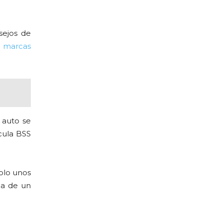
sejos de
s
marcas
 auto se
cula BSS
solo unos
ba de un