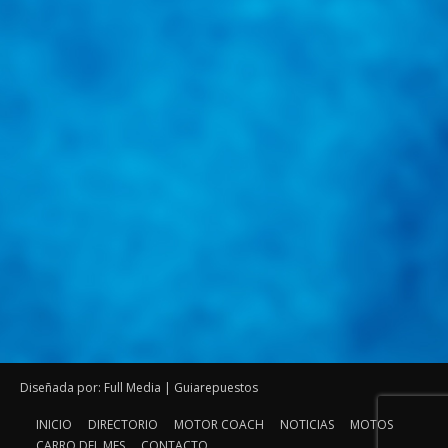
Diseñada por: Full Media | Guiarepuestos
INICIO
DIRECTORIO
MOTOR COACH
NOTICIAS
MOTOS
CARRO DEL MES
CONTACTO