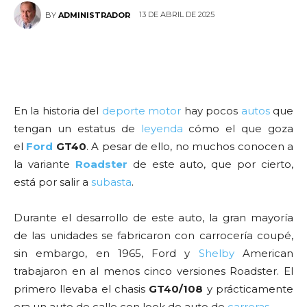
13 DE ABRIL DE 2025
BY
ADMINISTRADOR
En la historia del
deporte
motor
hay pocos
autos
que
tengan un estatus de
leyenda
cómo el que goza
el
Ford
GT40
. A pesar de ello, no muchos conocen a
la variante
Roadster
de este auto, que por cierto,
está por salir a
subasta
.
Durante el desarrollo de este auto, la gran mayoría
de las unidades se fabricaron con carrocería coupé,
sin embargo, en 1965, Ford y
Shelby
American
trabajaron en al menos cinco versiones Roadster. El
primero llevaba el chasis
GT40/108
y prácticamente
era un auto de calle con look de auto de
carreras
.