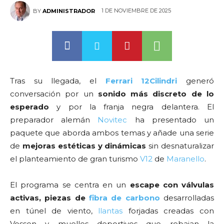
1 DE NOVIEMBRE DE 2025
BY
ADMINISTRADOR
Tras su llegada, el
Ferrari
12Cilindri
generó
conversación por un
sonido más discreto de lo
esperado
y por la franja negra delantera. El
preparador alemán
Novitec
ha presentado un
paquete que aborda ambos temas y añade una serie
de
mejoras estéticas y dinámicas
sin desnaturalizar
el planteamiento de gran turismo
V12
de
Maranello
.
El programa se centra en un
escape con válvulas
activas, piezas de
fibra de carbono
desarrolladas
en túnel de viento,
llantas
forjadas creadas con
Vossen y muelles deportivos que rebajan la