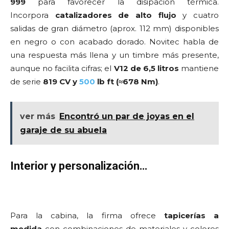
999
para favorecer la disipación térmica.
Incorpora
catalizadores de alto flujo
y cuatro
salidas de gran diámetro (aprox. 112 mm) disponibles
en negro o con acabado dorado. Novitec habla de
una respuesta más llena y un timbre más presente,
aunque no facilita cifras; el
V12 de 6,5 litros
mantiene
de serie
819 CV y
500
lb ft (≈678 Nm)
.
ver más
Encontró un par de joyas en el
garaje de su abuela
Interior y personalización…
Para la cabina, la firma ofrece
tapicerías a
medida
con combinaciones de materiales y colores