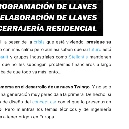
l
, a pesar de la
crisis
que está viviendo,
prosigue su
o con más calma pero aún así saben que su
futuro
está
ault
y grupos industriales como
Stellantis
mantienen
 que no les supongan problemas financieros a largo
eba de que todo va más lento…
nmersa en el desarrollo de un nuevo Twingo
. Y no solo
una generación muy parecida a la primera. De hecho, si
s de diseño del
concept car
con el que lo presentaron
o
. Pero mientras los temas técnicos y de ingeniería
a a tener origen en Europa…