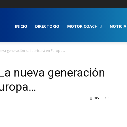
INICIO
DIRECTORIO
MOTOR COACH
NOTICIA
ueva generación se fabricará en Europa…
 La nueva generación
Europa…
605
0