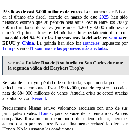
Pérdidas de casi 5.000 millones de euros.
Los números de Nissan
en el último año fiscal, cerrado en marzo de este
2025
, han sido
nefastos: estiman que su pérdida neta anual oscila entre los 700 y
750 mil millones de yenes (entre unos 4.200 y 4.600 millones de
euros). El primer trimestre del año ha sido especialmente duro, con
una
caída del 94 % de los ingresos tras la debacle en
ventas
en
EEUU y
China
. La guinda han sido los
aranceles
impuestos por
Trump
, siendo
Nissan una de las japonesas más afectadas
.
ver más
Luisfer Roa dejó su huella en San Carlos durante
la segunda válida del Easykart Trophy
Se trata de la mayor pérdida de su historia, superando la peor hasta
le fecha en la temporada fiscal 1999-2000, cuando registró una caída
neta de 684.000 millones de yenes. Aquella crisis se capeó gracias
a la alianza con
Renault
.
Precisamente Nissan estuvo valorando asociarse con uno de sus
principales rivales,
Honda
, para salvarse de la bancarrota. Ambas
compañías firmaron un memorando de entendimiento, pero el
acuerdo saltó por los aires: Nissan finalmente rechazó la oferta de
Honda. No le gustaron las condiciones.