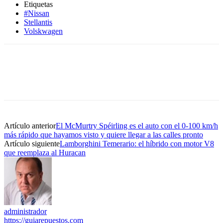
Etiquetas
#Nissan
Stellantis
Volskwagen
Artículo anterior
El McMurtry Spéirling es el auto con el 0-100 km/h
más rápido que hayamos visto y quiere llegar a las calles pronto
Artículo siguiente
Lamborghini Temerario: el híbrido con motor V8
que reemplaza al Huracan
administrador
https://guiarepuestos.com