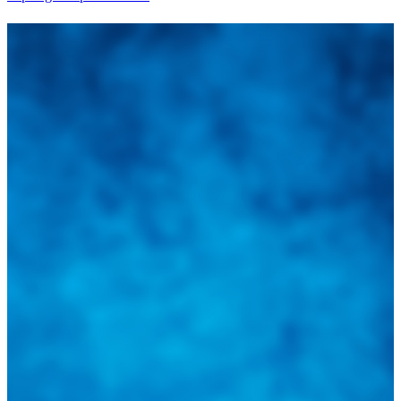
Integramos a todos los actores del sector automotriz para brindarles
una herramienta de consulta y búsqueda que le permita solucionar
sus inquietudes. Guiarepuestos.com, será su portal automotriz y su
mejor aliado para informarle sobre las novedades automotrices
locales, nacionales e internacionales.
Tweets de @guiarepuestos