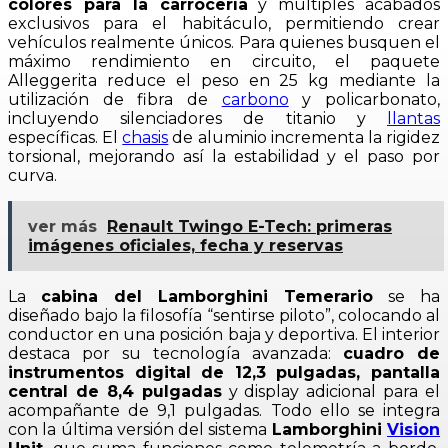
colores para la carrocería
y múltiples acabados
exclusivos para el habitáculo, permitiendo crear
vehículos realmente únicos. Para quienes busquen el
máximo rendimiento en circuito, el paquete
Alleggerita reduce el peso en 25 kg mediante la
utilización de fibra de
carbono
y policarbonato,
incluyendo silenciadores de titanio y
llantas
específicas. El
chasis
de aluminio incrementa la rigidez
torsional, mejorando así la estabilidad y el paso por
curva.
ver más
Renault Twingo E-Tech: primeras
imágenes oficiales, fecha y reservas
La
cabina del Lamborghini Temerario
se ha
diseñado bajo la filosofía “sentirse piloto”, colocando al
conductor en una posición baja y deportiva. El interior
destaca por su tecnología avanzada:
cuadro de
instrumentos digital de 12,3 pulgadas, pantalla
central de 8,4 pulgadas
y display adicional para el
acompañante de 9,1 pulgadas. Todo ello se integra
con la última versión del sistema
Lamborghini
Vision