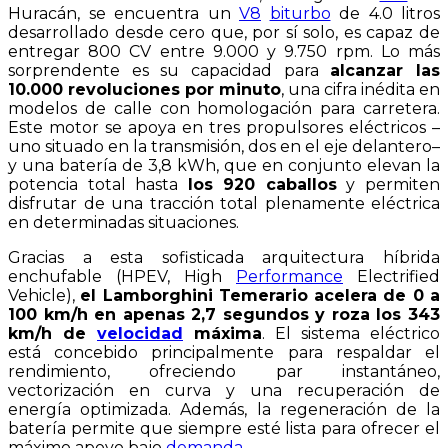
Huracán, se encuentra un
V8
biturbo
de 4.0 litros
desarrollado desde cero que, por sí solo, es capaz de
entregar 800 CV entre 9.000 y 9.750 rpm. Lo más
sorprendente es su capacidad para
alcanzar las
10.000 revoluciones por minuto
, una cifra inédita en
modelos de calle con homologación para carretera.
Este motor se apoya en tres propulsores eléctricos –
uno situado en la transmisión, dos en el eje delantero–
y una batería de 3,8 kWh, que en conjunto elevan la
potencia total hasta
los 920 caballos
y permiten
disfrutar de una tracción total plenamente eléctrica
en determinadas situaciones.
Gracias a esta sofisticada arquitectura híbrida
enchufable (HPEV, High
Performance
Electrified
Vehicle),
el Lamborghini Temerario acelera de 0 a
100 km/h en apenas 2,7 segundos y roza los 343
km/h de
velocidad
máxima
. El sistema eléctrico
está concebido principalmente para respaldar el
rendimiento, ofreciendo par instantáneo,
vectorización en curva y una recuperación de
energía optimizada. Además, la regeneración de la
batería permite que siempre esté lista para ofrecer el
máximo apoyo bajo
demanda
.