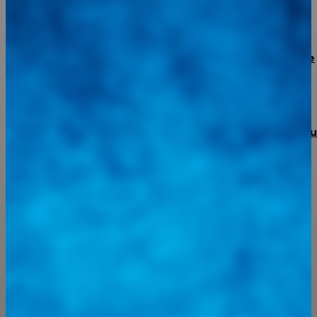
BMW confirma un plan de recorte de 8.000 puestos de
trabajo
Torke Autoparts abre sus puertas en Portuguesa con 
apuesta de respaldo total y garantía real
Integramos a todos los actores del sector automotriz para brindarles
una herramienta de consulta y búsqueda que le permita solucionar
sus inquietudes. Guiarepuestos.com, será su portal automotriz y su
mejor aliado para informarle sobre las novedades automotrices
locales, nacionales e internacionales.
Tweets de @guiarepuestos