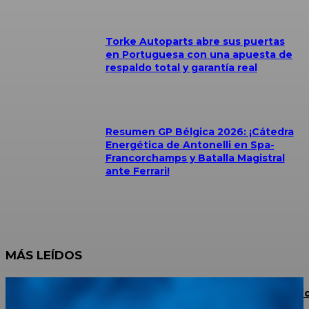
Torke Autoparts abre sus puertas
en Portuguesa con una apuesta de
respaldo total y garantía real
Resumen GP Bélgica 2026: ¡Cátedra
Energética de Antonelli en Spa-
Francorchamps y Batalla Magistral
ante Ferrari!
MÁS LEÍDOS
JAC Escalante Aterriza en La Grita: Potencia 4×4, Conf
y Financiamiento para los Productores del Táchira