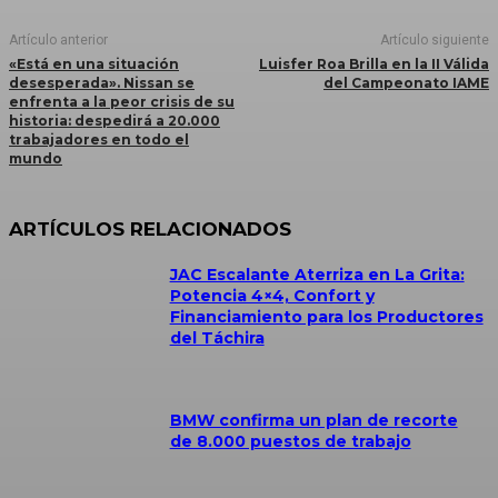
Artículo anterior
Artículo siguiente
«Está en una situación
Luisfer Roa Brilla en la II Válida
desesperada». Nissan se
del Campeonato IAME
enfrenta a la peor crisis de su
historia: despedirá a 20.000
trabajadores en todo el
mundo
ARTÍCULOS RELACIONADOS
JAC Escalante Aterriza en La Grita:
Potencia 4×4, Confort y
Financiamiento para los Productores
del Táchira
BMW confirma un plan de recorte
de 8.000 puestos de trabajo