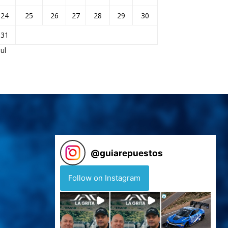
24
25
26
27
28
29
30
31
Jul
@
guiarepuestos
Follow on Instagram