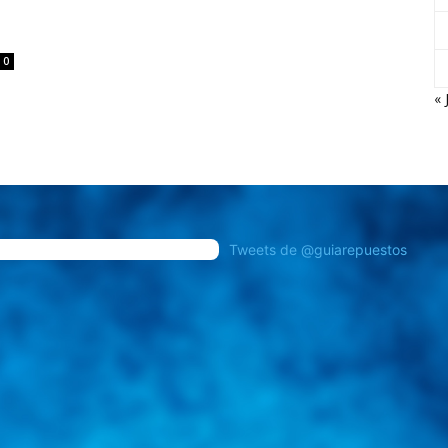
0
« 
Tweets de @guiarepuestos