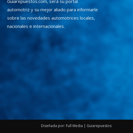
Guiarepuestos.com, será su portal
automotriz y su mejor aliado para informarle
sobre las novedades automotrices locales,
nacionales e internacionales.
Diseñada por: Full Media | Guiarepuestos