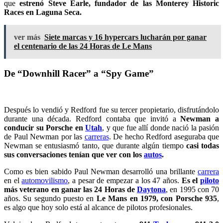
que
estrenó Steve Earle, fundador de las Monterey Historic
Races en Laguna Seca.
ver más
Siete marcas y 16 hypercars lucharán por ganar
el centenario de las 24 Horas de Le Mans
De “Downhill Racer” a “Spy Game”
Después lo vendió y Redford fue su tercer propietario, disfrutándolo
durante una década. Redford contaba que invitó a
Newman a
conducir su Porsche en
Utah
, y que fue allí donde nació la pasión
de Paul Newman por las
carreras
. De hecho Redford aseguraba que
Newman se entusiasmó tanto, que durante algún tiempo
casi todas
sus conversaciones tenían que ver con los
autos
.
Como es bien sabido Paul Newman desarrolló una brillante
carrera
en el
automovilismo
, a pesar de empezar a los 47 años.
Es el
piloto
más veterano en ganar las 24 Horas de
Daytona
, en 1995 con 70
años. Su segundo puesto en
Le Mans en 1979, con Porsche 935
,
es algo que hoy solo está al alcance de pilotos profesionales.