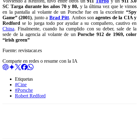
Volviendo a Redford, tuvo entre otros un
911
Turbo
y un
911 3.0
SC Targa durante los años 70 y 80,
y la última vez que le vimos
en la pantalla al volante de un Porsche fue en la excelente
“Spy
Game” (2001)
, junto a
Brad Pitt
. Ambos son
agentes de la CIA y
Redford
se lo juega todo por ayudar a su compañero, cautivo en
China
. Finalmente, cuando ha cumplido con su deber, sale de la
sede de la agencia al volante de un
Porsche 912 de 1969, color
“irish green”
Fuente: revistacar.es
Comparte en redes o resume con la IA
Etiquetas
#Cine
#Porsche
Robert Redford