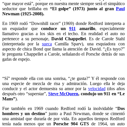
“que mayor está”, porque en nuestra mente siempre será el simpático
seductor que brillaba en
“El golpe” (1973) junto al gran
Paul
Newman (1925-2008).
En 1969 rodó “Downhill racer” (1969) donde Redford interpreta a
un esquiador que
conduce un
911
amarillo
, especialmente
llamativo gracias a los skis en el techo. En realidad el auto no
pertenece a su personaje,
David Chappellet
. Es de Carole Stahl
(interpretada por la
sueca
Camilla Sparv), una esquiadora con
aspecto de chica Bond que llama la atención de David. “¿Es tuyo?”
le pregunta Chappellet a Carole, señalando el Porsche detrás de sus
gafas de espejo.
“Sí” responde ella con una sonrisa, “¿te gusta?” Y él responde con
una especie de mezcla de risa y admiración. Luego ella le deja
conducir y el actor demuestra su amor por la
velocidad
(dos años
después otro “superstar”,
Steve McQueen
, condujo un 911 en “Le
Mans”
).
Fue también en 1969 cuando Redford rodó la inolvidable “
Dos
hombres y un destino
” junto a Paul Newman, donde se cimentó
una amistad que duraría de por vida. En aquellos tiempos Redford
tenía nada menos que un
Porsche 904 GTS
de 1964, un auto