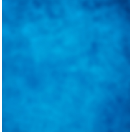
sus inquietudes. Guiarepuestos.com, será su portal automotriz y su
mejor aliado para informarle sobre las novedades automotrices
locales, nacionales e internacionales.
Tweets de @guiarepuestos