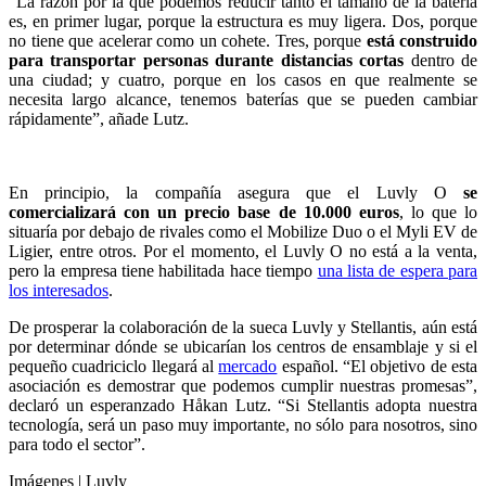
“La razón por la que podemos reducir tanto el tamaño de la batería
es, en primer lugar, porque la estructura es muy ligera. Dos, porque
no tiene que acelerar como un cohete. Tres, porque
está construido
para transportar personas durante distancias cortas
dentro de
una ciudad; y cuatro, porque en los casos en que realmente se
necesita largo alcance, tenemos baterías que se pueden cambiar
rápidamente”, añade Lutz.
En principio, la compañía asegura que el Luvly O
se
comercializará con un precio base de 10.000 euros
, lo que lo
situaría por debajo de rivales como el Mobilize Duo o el Myli EV de
Ligier, entre otros. Por el momento, el Luvly O no está a la venta,
pero la empresa tiene habilitada hace tiempo
una lista de espera para
los interesados
.
De prosperar la colaboración de la sueca Luvly y Stellantis, aún está
por determinar dónde se ubicarían los centros de ensamblaje y si el
pequeño cuadriciclo llegará al
mercado
español. “El objetivo de esta
asociación es demostrar que podemos cumplir nuestras promesas”,
declaró un esperanzado Håkan Lutz. “Si Stellantis adopta nuestra
tecnología, será un paso muy importante, no sólo para nosotros, sino
para todo el sector”.
Imágenes | Luvly