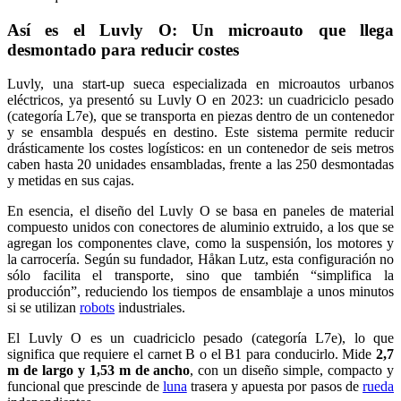
Así es el Luvly O: Un microauto que llega
desmontado para reducir costes
Luvly, una start-up sueca especializada en microautos urbanos
eléctricos, ya presentó su Luvly O en 2023: un cuadriciclo pesado
(categoría L7e), que se transporta en piezas dentro de un contenedor
y se ensambla después en destino. Este sistema permite reducir
drásticamente los costes logísticos: en un contenedor de seis metros
caben hasta 20 unidades ensambladas, frente a las 250 desmontadas
y metidas en sus cajas.
En esencia, el diseño del Luvly O se basa en paneles de material
compuesto unidos con conectores de aluminio extruido, a los que se
agregan los componentes clave, como la suspensión, los motores y
la carrocería. Según su fundador, Håkan Lutz, esta configuración no
sólo facilita el transporte, sino que también “simplifica la
producción”, reduciendo los tiempos de ensamblaje a unos minutos
si se utilizan
robots
industriales.
El Luvly O es un cuadriciclo pesado (categoría L7e), lo que
significa que requiere el carnet B o el B1 para conducirlo. Mide
2,7
m de largo y 1,53 m de ancho
, con un diseño simple, compacto y
funcional que prescinde de
luna
trasera y apuesta por pasos de
rueda