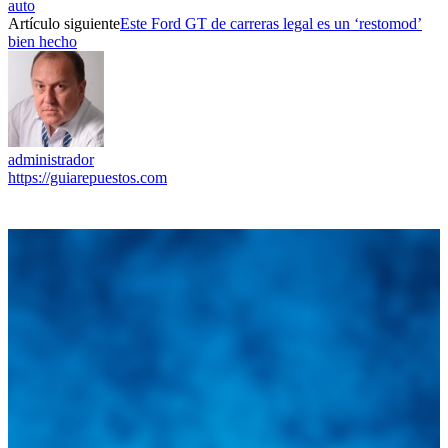
auto
Artículo siguiente
Este Ford GT de carreras legal es un ‘restomod’
bien hecho
administrador
https://guiarepuestos.com
Integramos a todos los actores del sector automotriz para brindarles
una herramienta de consulta y búsqueda que le permita solucionar
sus inquietudes. Guiarepuestos.com, será su portal automotriz y su
mejor aliado para informarle sobre las novedades automotrices
locales, nacionales e internacionales.