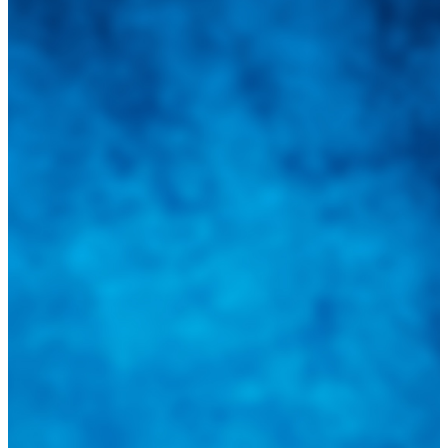
Integramos a todos los actores del sector automotriz para brindarles
una herramienta de consulta y búsqueda que le permita solucionar
sus inquietudes. Guiarepuestos.com, será su portal automotriz y su
mejor aliado para informarle sobre las novedades automotrices
locales, nacionales e internacionales.
Tweets de @guiarepuestos