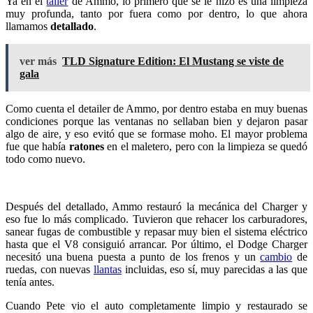
Ya en el
taller
de Ammo, lo primero que se le hizo es una limpieza
muy profunda, tanto por fuera como por dentro, lo que ahora
llamamos
detallado
.
ver más
TLD Signature Edition: El Mustang se viste de
gala
Como cuenta el detailer de Ammo, por dentro estaba en muy buenas
condiciones porque las ventanas no sellaban bien y dejaron pasar
algo de aire, y eso evitó que se formase moho. El mayor problema
fue que había
ratones
en el maletero, pero con la limpieza se quedó
todo como nuevo.
Después del detallado, Ammo restauró la mecánica del Charger y
eso fue lo más complicado. Tuvieron que rehacer los carburadores,
sanear fugas de combustible y repasar muy bien el sistema eléctrico
hasta que el V8 consiguió arrancar. Por último, el Dodge Charger
necesitó una buena puesta a punto de los frenos y un
cambio
de
ruedas, con nuevas
llantas
incluidas, eso sí, muy parecidas a las que
tenía antes.
Cuando Pete vio el auto completamente limpio y restaurado se