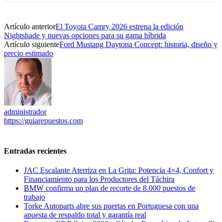
Artículo anterior
El Toyota Camry 2026 estrena la edición
Nightshade y nuevas opciones para su gama híbrida
Artículo siguiente
Ford Mustang Daytona Concept: historia, diseño y
precio estimado
administrador
https://guiarepuestos.com
Entradas recientes
JAC Escalante Aterriza en La Grita: Potencia 4×4, Confort y
Financiamiento para los Productores del Táchira
BMW confirma un plan de recorte de 8.000 puestos de
trabajo
Torke Autoparts abre sus puertas en Portuguesa con una
apuesta de respaldo total y garantía real