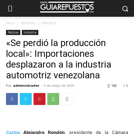
Inicio
Noticias
Industria
Noticias
Industria
«Se perdió la producción
local»: Importaciones
desplazaron a la industria
automotriz venezolana
Por
administrador
-
9 de mayo de 2026
162
0
Carlos
Alejandro Rondón
, presidente de la Cámara