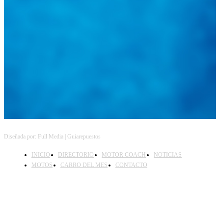
@
guiarepuestos
Follow on Instagram
Feed not available
Feed not available
Feed not available
Feed not available
Feed not available
Feed not available
Feed not available
Feed not available
Feed not available
Diseñada por: Full Media | Guiarepuestos
INICIO
DIRECTORIO
MOTOR COACH
NOTICIAS
MOTOS
CARRO DEL MES
CONTACTO