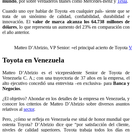
mundo
, por sobre verdaderos titanes como Mercedes-Benz y
Tesla
.
Cuando uno oye hablar de Toyota -en cualquier país- siente que se
trata de un sinónimo de calidad, confiabilidad, durabilidad e
innovación. El
valor de marca alcanza los 64.738 millones de
dólares
, lo que representa un aumento del 23% en comparación con
el año anterior.
Matteo D’Abrizio, VP Senior: «el principal acierto de Toyota
V
Toyota en Venezuela
Matteo D’Abrizio es el vicepresidente Senior de Toyota de
Venezuela C. A.; con una trayectoria de 37 años en la empresa, el
alto ejecutivo concedió una entrevista –en exclusiva- para
Banca y
Negocios
.
¿El objetivo? Ahondar en los detalles de la empresa en Venezuela, y
conocer los criterios de Matteo D’Abrizio sobre diversos asuntos
relativos al
sector
.
Pero, ¿cómo se refleja en Venezuela ese sitial de honor mundial que
ostenta Toyota? D’Abrizio dice que “por satisfacción del cliente,
niveles de calidad superiores. Toyota trabaja todos los días en