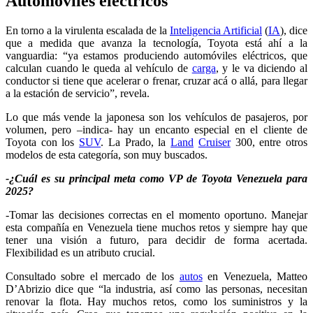
Automóviles eléctricos
En torno a la virulenta escalada de la
Inteligencia Artificial
(
IA
), dice
que a medida que avanza la tecnología, Toyota está ahí a la
vanguardia: “ya estamos produciendo automóviles eléctricos, que
calculan cuando le queda al vehículo de
carga
, y le va diciendo al
conductor si tiene que acelerar o frenar, cruzar acá o allá, para llegar
a la estación de servicio”, revela.
Lo que más vende la japonesa son los vehículos de pasajeros, por
volumen, pero –indica- hay un encanto especial en el cliente de
Toyota con los
SUV
. La Prado, la
Land
Cruiser
300, entre otros
modelos de esta categoría, son muy buscados.
-¿Cuál es su principal meta como VP de Toyota Venezuela para
2025?
-Tomar las decisiones correctas en el momento oportuno. Manejar
esta compañía en Venezuela tiene muchos retos y siempre hay que
tener una visión a futuro, para decidir de forma acertada.
Flexibilidad es un atributo crucial.
Consultado sobre el mercado de los
autos
en Venezuela, Matteo
D’Abrizio dice que “la industria, así como las personas, necesitan
renovar la flota. Hay muchos retos, como los suministros y la