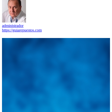
administrador
https://guiarepuestos.com
Integramos a todos los actores del sector automotriz para brindarles
una herramienta de consulta y búsqueda que le permita solucionar
sus inquietudes. Guiarepuestos.com, será su portal automotriz y su
mejor aliado para informarle sobre las novedades automotrices
locales, nacionales e internacionales.
Tweets de @guiarepuestos