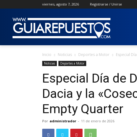
viernes, agosto 7, 2026
Registrarse / Unirse
Inicio
Noticias
Deportes a Motor
Especial Día
Noticias
Deportes a Motor
Especial Día de 
Dacia y la «Cosec
Empty Quarter
Por
administrador
-
11 de enero de 2026