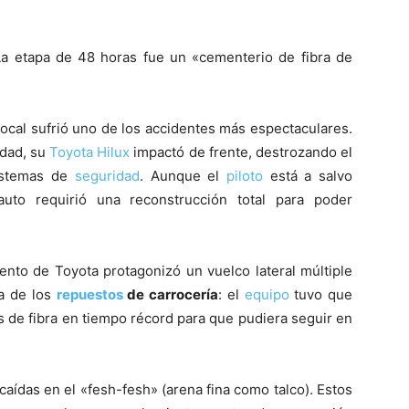
a etapa de 48 horas fue un «cementerio de fibra de
local sufrió uno de los accidentes más espectaculares.
idad, su
Toyota
Hilux
impactó de frente, destrozando el
istemas de
seguridad
. Aunque el
piloto
está a salvo
auto requirió una reconstrucción total para poder
lento de Toyota protagonizó un vuelco lateral múltiple
ia de los
repuestos
de carrocería
: el
equipo
tuvo que
s de fibra en tiempo récord para que pudiera seguir en
aídas en el «fesh-fesh» (arena fina como talco). Estos