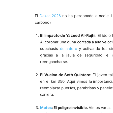
El
Dakar
2026
no ha perdonado a nadie. L
carbono»:
El Impacto de Yazeed Al-Rajhi:
El ídolo 
Al coronar una duna cortada a alta veloc
subchasis
delantero
y activando los s
gracias a la jaula de seguridad, el 
reengancharse.
El Vuelco de Seth Quintero:
El joven ta
en el km 350. Aquí vimos la importanc
reemplazar puertas, parabrisas y panele
carrera.
Motos
: El peligro invisible.
Vimos varias c