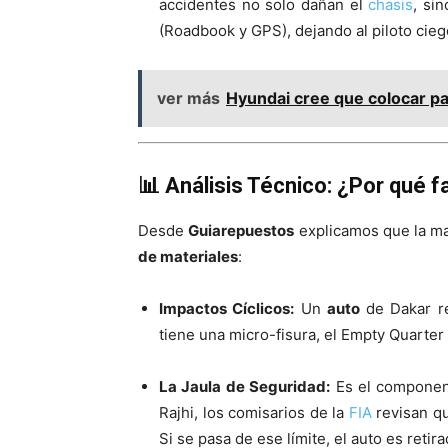
accidentes no solo dañan el
chasis
, si
(Roadbook y GPS), dejando al piloto cieg
ver más
Hyundai cree que colocar pan
📊 Análisis Técnico: ¿Por qué fa
Desde
Guiarepuestos
explicamos que la may
de materiales
:
Impactos Cíclicos:
Un
auto
de Dakar re
tiene una micro-fisura, el Empty Quarter 
La Jaula de Seguridad:
Es el component
Rajhi, los comisarios de la
FIA
revisan qu
Si se pasa de ese límite, el auto es retir