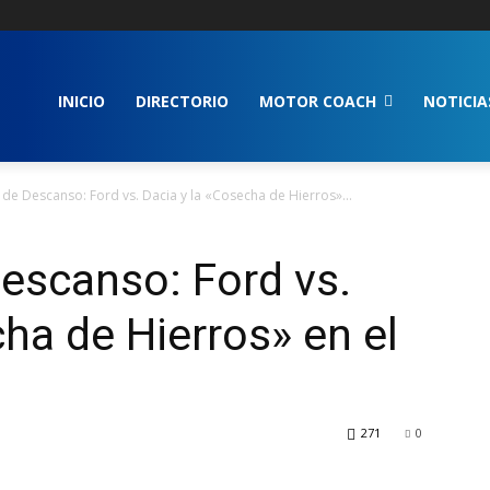
INICIO
DIRECTORIO
MOTOR COACH
NOTICIA
 de Descanso: Ford vs. Dacia y la «Cosecha de Hierros»...
Descanso: Ford vs.
ha de Hierros» en el
271
0