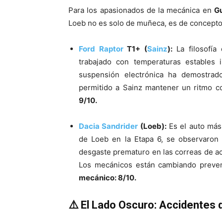
Para los apasionados de la mecánica en
G
Loeb no es solo de muñeca, es de concepto
Ford
Raptor
T1+ (
Sainz
):
La filosofía
trabajado con temperaturas estables 
suspensión electrónica ha demostrad
permitido a Sainz mantener un ritmo co
9/10.
Dacia
Sandrider
(Loeb):
Es el auto más 
de Loeb en la Etapa 6, se observaron 
desgaste prematuro en las correas de ac
Los mecánicos están cambiando preven
mecánico: 8/10.
⚠️ El Lado Oscuro: Accidentes