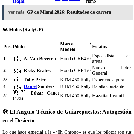
Rajhi
ritmo
ver más
GP de Miami 2026: Resultados de carrera
🏍️ Motos (RallyGP)
Marca /
Pos.
Piloto
Estatus
Modelo
Especialista en
1°
🇫🇷
A. Van Beveren
Honda CRF450
arena
Nuevo Líder
2°
🇺🇸
Ricky Brabec
Honda CRF450
General
3°
🇦🇺
Toby Price
KTM 450 Rally
Experiencia pura
4°
🇦🇺
Daniel
Sanders
KTM 450 Rally
Batalla constante
🇪🇸
Edgar Canet
5°
KTM 450 Rally
Hazaña Juvenil
(#73)
🛠️ El Ángulo Técnico de Guiarepuestos: Autogestión
en el Desierto
Lo que hace especial a la «48h Chrono» es que los pilotos son sus