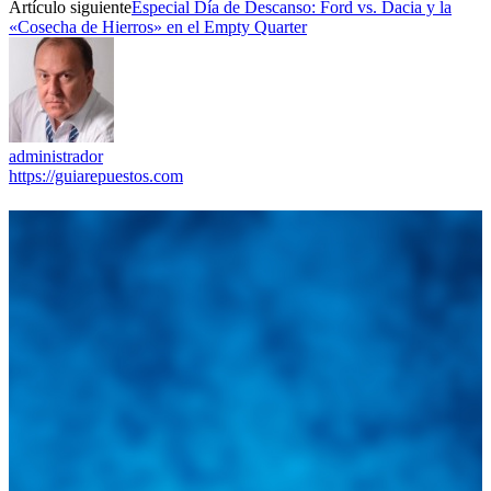
Artículo siguiente
Especial Día de Descanso: Ford vs. Dacia y la
«Cosecha de Hierros» en el Empty Quarter
administrador
https://guiarepuestos.com
Integramos a todos los actores del sector automotriz para brindarles
una herramienta de consulta y búsqueda que le permita solucionar
sus inquietudes. Guiarepuestos.com, será su portal automotriz y su
mejor aliado para informarle sobre las novedades automotrices
locales, nacionales e internacionales.
Tweets de @guiarepuestos