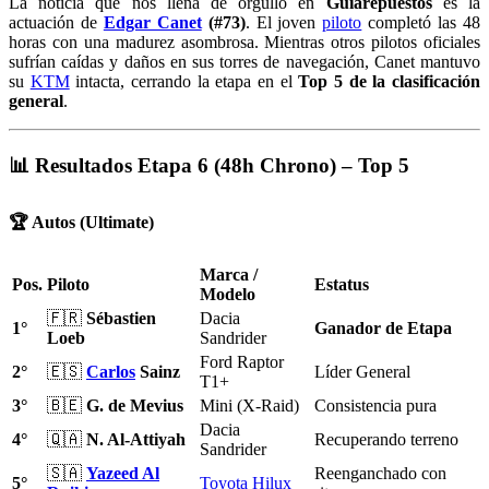
La noticia que nos llena de orgullo en
Guiarepuestos
es la
actuación de
Edgar Canet
(#73)
. El joven
piloto
completó las 48
horas con una madurez asombrosa. Mientras otros pilotos oficiales
sufrían caídas y daños en sus torres de navegación, Canet mantuvo
su
KTM
intacta, cerrando la etapa en el
Top 5 de la clasificación
general
.
📊 Resultados Etapa 6 (48h Chrono) – Top 5
🏆 Autos (Ultimate)
Marca /
Pos.
Piloto
Estatus
Modelo
🇫🇷
Sébastien
Dacia
1°
Ganador de Etapa
Loeb
Sandrider
Ford Raptor
2°
🇪🇸
Carlos
Sainz
Líder General
T1+
3°
🇧🇪
G. de Mevius
Mini (X-Raid)
Consistencia pura
Dacia
4°
🇶🇦
N. Al-Attiyah
Recuperando terreno
Sandrider
🇸🇦
Yazeed Al
Reenganchado con
5°
Toyota
Hilux