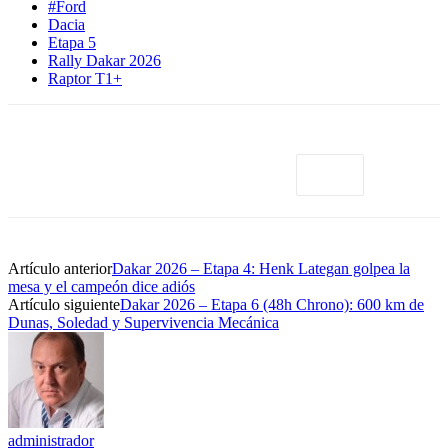
#Ford
Dacia
Etapa 5
Rally Dakar 2026
Raptor T1+
Artículo anterior
Dakar 2026 – Etapa 4: Henk Lategan golpea la
mesa y el campeón dice adiós
Artículo siguiente
Dakar 2026 – Etapa 6 (48h Chrono): 600 km de
Dunas, Soledad y Supervivencia Mecánica
administrador