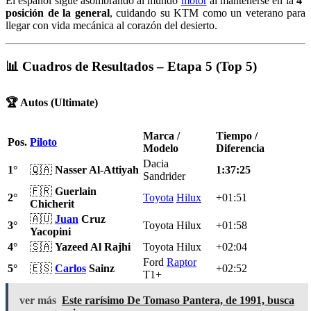
El español sigue asombrando al mundo
motor
al mantenerse en la
4ª
posición de la general
, cuidando su KTM como un veterano para
llegar con vida mecánica al corazón del desierto.
📊 Cuadros de Resultados – Etapa 5 (Top 5)
🏆 Autos (Ultimate)
Marca /
Tiempo /
Pos.
Piloto
Modelo
Diferencia
Dacia
1°
🇶🇦
Nasser Al-Attiyah
1:37:25
Sandrider
🇫🇷
Guerlain
2°
Toyota
Hilux
+01:51
Chicherit
🇦🇺
Juan
Cruz
3°
Toyota Hilux
+01:58
Yacopini
4°
🇸🇦
Yazeed Al Rajhi
Toyota Hilux
+02:04
Ford
Raptor
5°
🇪🇸
Carlos
Sainz
+02:52
T1+
ver más
Este rarísimo De Tomaso Pantera, de 1991, busca