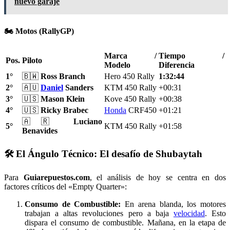
nuevo garaje
🏍️ Motos (RallyGP)
Marca /
Tiempo /
Pos.
Piloto
Modelo
Diferencia
1°
🇧🇼
Ross Branch
Hero 450 Rally
1:32:44
2°
🇦🇺
Daniel
Sanders
KTM 450 Rally
+00:31
3°
🇺🇸
Mason Klein
Kove 450 Rally
+00:38
4°
🇺🇸
Ricky Brabec
Honda
CRF450
+01:21
🇦🇷
Luciano
5°
KTM 450 Rally
+01:58
Benavides
🛠️ El Ángulo Técnico: El desafío de Shubaytah
Para
Guiarepuestos.com
, el análisis de hoy se centra en dos
factores críticos del «Empty Quarter»:
Consumo de Combustible:
En arena blanda, los motores
trabajan a altas revoluciones pero a baja
velocidad
. Esto
dispara el consumo de combustible. Mañana, en la etapa de