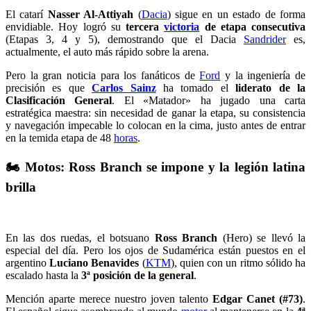
El catarí
Nasser Al-Attiyah
(
Dacia
) sigue en un estado de forma
envidiable. Hoy logró su
tercera
victoria
de etapa consecutiva
(Etapas 3, 4 y 5), demostrando que el Dacia
Sandrider
es,
actualmente, el auto más rápido sobre la arena.
Pero la gran noticia para los fanáticos de
Ford
y la ingeniería de
precisión es que
Carlos Sainz
ha tomado el
liderato de la
Clasificación General
. El «Matador» ha jugado una carta
estratégica maestra: sin necesidad de ganar la etapa, su consistencia
y navegación impecable lo colocan en la cima, justo antes de entrar
en la temida etapa de 48
horas
.
🏍️ Motos: Ross Branch se impone y la legión latina
brilla
En las dos ruedas, el botsuano
Ross Branch
(Hero) se llevó la
especial del día. Pero los ojos de Sudamérica están puestos en el
argentino
Luciano Benavides
(
KTM
), quien con un ritmo sólido ha
escalado hasta la
3ª posición de la general
.
Mención aparte merece nuestro joven talento
Edgar Canet (#73)
.