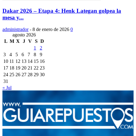
Dakar 2026 – Etapa 4: Henk Lategan golpea la
mesa y...
administrador
-
8 de enero de 2026
0
agosto 2026
L
M
X
J
V
S
D
1
2
3
4
5
6
7
8
9
10
11
12
13
14
15
16
17
18
19
20
21
22
23
24
25
26
27
28
29
30
31
« Jul
Integramos a todos los actores del sector automotriz para brindarles