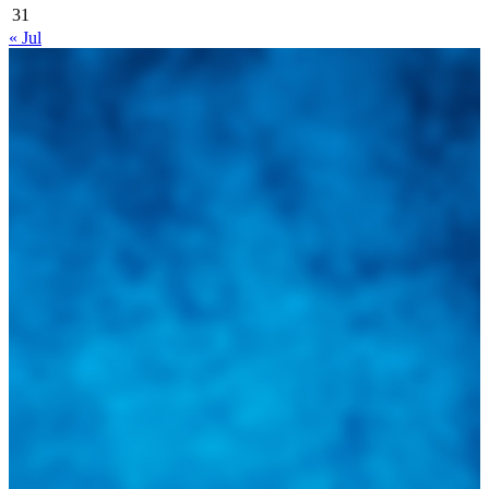
31
« Jul
Integramos a todos los actores del sector automotriz para brindarles
una herramienta de consulta y búsqueda que le permita solucionar
sus inquietudes. Guiarepuestos.com, será su portal automotriz y su
mejor aliado para informarle sobre las novedades automotrices
locales, nacionales e internacionales.
Tweets de @guiarepuestos