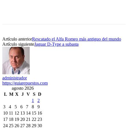
Artículo anterior
Rescatado el Alfa Romeo más antiguo del mundo
Artículo siguiente
Jaguar D-Type a subasta
administrador
https://guiarepuestos.com
agosto 2026
L
M
X
J
V
S
D
1
2
3
4
5
6
7
8
9
10
11
12
13
14
15
16
17
18
19
20
21
22
23
24
25
26
27
28
29
30