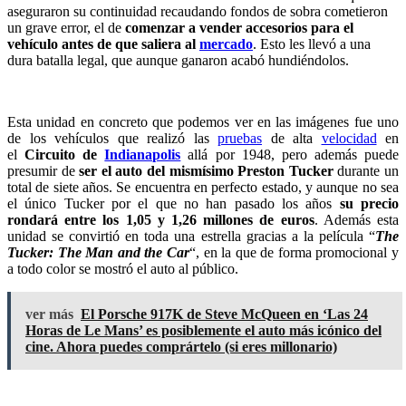
aseguraron su continuidad recaudando fondos de sobra cometieron
un grave error, el de
comenzar a vender accesorios para el
vehículo antes de que saliera al
mercado
. Esto les llevó a una
dura batalla legal, que aunque ganaron acabó hundiéndolos.
Esta unidad en concreto que podemos ver en las imágenes fue uno
de los vehículos que realizó las
pruebas
de alta
velocidad
en
el
Circuito de
Indianapolis
allá por 1948, pero además puede
presumir de
ser el auto del mismísimo Preston Tucker
durante un
total de siete años. Se encuentra en perfecto estado, y aunque no sea
el único Tucker por el que no han pasado los años
su precio
rondará entre los 1,05 y 1,26 millones de euros
. Además esta
unidad se convirtió en toda una estrella gracias a la película “
The
Tucker: The Man and the Car
“, en la que de forma promocional y
a todo color se mostró el auto al público.
ver más
El Porsche 917K de Steve McQueen en ‘Las 24
Horas de Le Mans’ es posiblemente el auto más icónico del
cine. Ahora puedes comprártelo (si eres millonario)