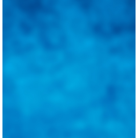
sus inquietudes. Guiarepuestos.com, será su portal automotriz y su
mejor aliado para informarle sobre las novedades automotrices
locales, nacionales e internacionales.
Tweets de @guiarepuestos