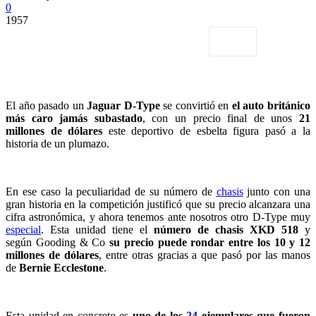
0
1957
El año pasado un
Jaguar D-Type
se convirtió en
el auto británico
más caro jamás subastado
, con un precio final de unos
21
millones de dólares
este deportivo de esbelta figura pasó a la
historia de un plumazo.
En ese caso la peculiaridad de su número de
chasis
junto con una
gran historia en la competición justificó que su precio alcanzara una
cifra astronómica, y ahora tenemos ante nosotros otro D-Type muy
especial
. Esta unidad tiene el
número de chasis XKD 518
y
según Gooding & Co
su precio puede rondar entre los 10 y 12
millones de dólares
, entre otras gracias a que pasó por las manos
de
Bernie Ecclestone
.
Esta unidad en concreto es
uno de los
24
ejemplares que fueron