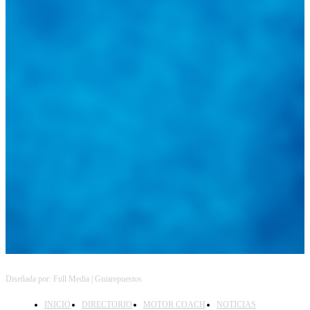
@
guiarepuestos
Feed not available
Feed not available
Feed not available
Feed not available
Feed not available
Feed not available
Feed not available
Feed not available
Feed not available
Follow on Instagram
Diseñada por: Full Media | Guiarepuestos
INICIO
DIRECTORIO
MOTOR COACH
NOTICIAS