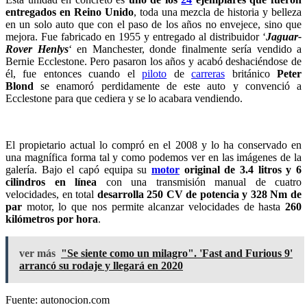
entregados en Reino Unido
, toda una mezcla de historia y belleza
en un solo auto que con el paso de los años no envejece, sino que
mejora. Fue fabricado en 1955 y entregado al distribuidor ‘
Jaguar-
Rover Henlys
‘ en Manchester, donde finalmente sería vendido a
Bernie Ecclestone. Pero pasaron los años y acabó deshaciéndose de
él, fue entonces cuando el
piloto
de
carreras
británico
Peter
Blond
se enamoró perdidamente de este auto y convenció a
Ecclestone para que cediera y se lo acabara vendiendo.
El propietario actual lo compró en el 2008 y lo ha conservado en
una magnífica forma tal y como podemos ver en las imágenes de la
galería. Bajo el capó equipa su
motor
original de 3.4 litros y 6
cilindros en línea
con una transmisión manual de cuatro
velocidades, en total
desarrolla 250 CV de potencia y 328 Nm de
par
motor, lo que nos permite alcanzar velocidades de hasta
260
kilómetros por hora
.
ver más
"Se siente como un milagro". 'Fast and Furious 9'
arrancó su rodaje y llegará en 2020
Fuente: autonocion.com