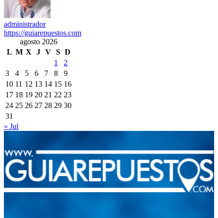
administrador
https://guiarepuestos.com
agosto 2026
L
M
X
J
V
S
D
1
2
3
4
5
6
7
8
9
10
11
12
13
14
15
16
17
18
19
20
21
22
23
24
25
26
27
28
29
30
31
« Jul
Integramos a todos los actores del sector automotriz para brindarles
una herramienta de consulta y búsqueda que le permita solucionar