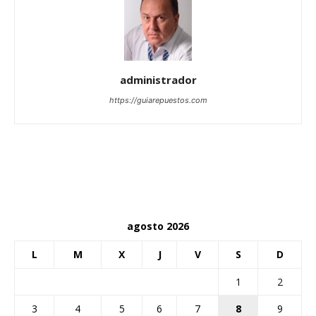
administrador
https://guiarepuestos.com
agosto 2026
L
M
X
J
V
S
D
1
2
3
4
5
6
7
8
9