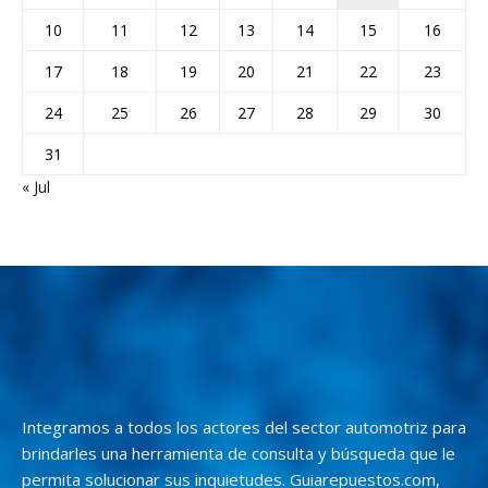
10
11
12
13
14
15
16
17
18
19
20
21
22
23
24
25
26
27
28
29
30
31
« Jul
Integramos a todos los actores del sector automotriz para
brindarles una herramienta de consulta y búsqueda que le
permita solucionar sus inquietudes. Guiarepuestos.com,