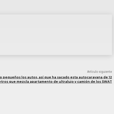
Artículo siguiente
o pequeños los autos, así que ha sacado esta autocaravana de 12
tros que mezcla apartamento de ultralujo y camión de los SWAT