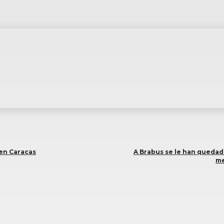
 en Caracas
A Brabus se le han quedad
me