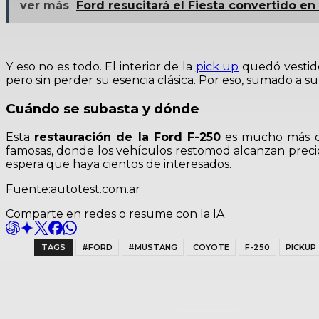
ver más
Ford resucitará el Fiesta convertido en 
Y eso no es todo. El interior de la
pick up
quedó vestid
pero sin perder su esencia clásica. Por eso, sumado a 
Cuándo se subasta y dónde
Esta
restauración de la Ford F-250
es mucho más q
famosas, donde los vehículos restomod alcanzan precio
espera que haya cientos de interesados.
Fuente:autotest.com.ar
Comparte en redes o resume con la IA
TAGS
#FORD
#MUSTANG
COYOTE
F-250
PICKUP