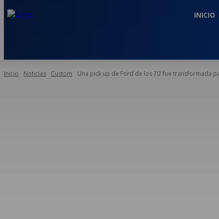
INICIO
Inicio
Noticias
Custom
Una pick up de Ford de los 70’ fue transformada pa