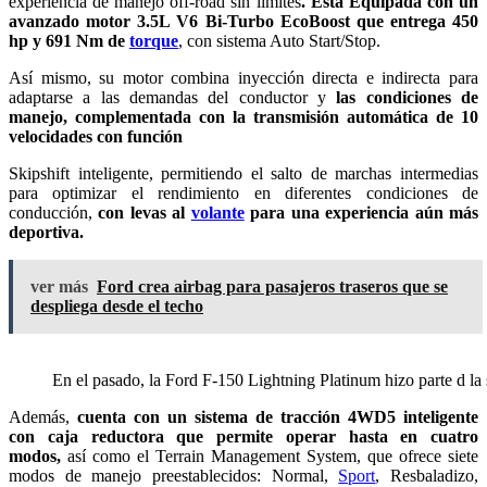
experiencia de manejo off-road sin límites
. Está Equipada con un
avanzado motor 3.5L V6 Bi-Turbo EcoBoost que entrega 450
hp y 691 Nm de
torque
, con sistema Auto Start/Stop.
Así mismo, su motor combina inyección directa e indirecta para
adaptarse a las demandas del conductor y
las condiciones de
manejo, complementada con la transmisión automática de 10
velocidades con función
Skipshift inteligente, permitiendo el salto de marchas intermedias
para optimizar el rendimiento en diferentes condiciones de
conducción,
con levas al
volante
para una experiencia aún más
deportiva.
ver más
Ford crea airbag para pasajeros traseros que se
despliega desde el techo
En el pasado, la Ford F-150 Lightning Platinum hizo parte d l
Además,
cuenta con un sistema de tracción 4WD5 inteligente
con caja reductora que permite operar hasta en cuatro
modos,
así como el Terrain Management System, que ofrece siete
modos de manejo preestablecidos: Normal,
Sport
, Resbaladizo,