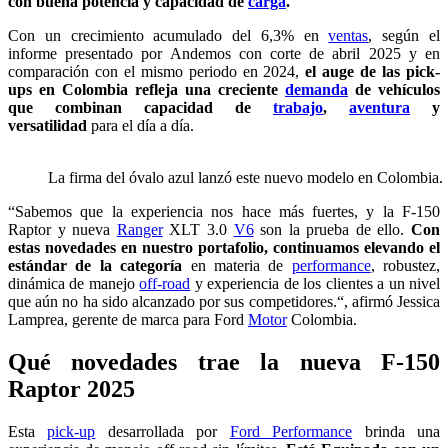
con buena potencia y capacidad de
carga
.
Con un crecimiento acumulado del 6,3% en
ventas
, según el
informe presentado por Andemos con corte de abril 2025 y en
comparación con el mismo periodo en 2024,
el auge de las pick-
ups en Colombia refleja una creciente
demanda
de vehículos
que combinan capacidad de
trabajo
,
aventura
y
versatilidad
para el día a día.
La firma del óvalo azul lanzó este nuevo modelo en Colombia.
“Sabemos que la experiencia nos hace más fuertes, y la F-150
Raptor y nueva
Ranger
XLT 3.0
V6
son la prueba de ello.
Con
estas novedades en nuestro portafolio, continuamos elevando el
estándar de la categoría
en materia de
performance
, robustez,
dinámica de manejo
off-road
y experiencia de los clientes a un nivel
que aún no ha sido alcanzado por sus competidores.“, afirmó Jessica
Lamprea, gerente de marca para Ford
Motor
Colombia.
Qué novedades trae la nueva F-150
Raptor 2025
Esta
pick-up
desarrollada por
Ford Performance
brinda una