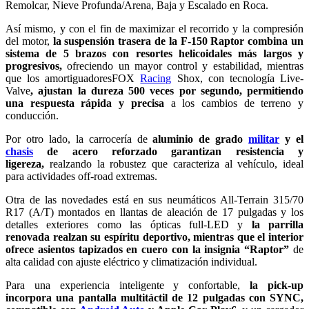
Remolcar, Nieve Profunda/Arena, Baja y Escalado en Roca.
Así mismo, y con el fin de maximizar el recorrido y la compresión
del motor,
la suspensión trasera de la F-150 Raptor combina un
sistema de 5 brazos con resortes helicoidales más largos y
progresivos,
ofreciendo un mayor control y estabilidad, mientras
que los amortiguadoresFOX
Racing
Shox, con tecnología Live-
Valve
, ajustan la dureza 500 veces por segundo, permitiendo
una respuesta rápida y precisa
a los cambios de terreno y
conducción.
Por otro lado, la carrocería de
aluminio de grado
militar
y el
chasis
de acero reforzado garantizan resistencia y
ligereza,
realzando la robustez que caracteriza al vehículo, ideal
para actividades off-road extremas.
Otra de las novedades está en sus neumáticos All-Terrain 315/70
R17 (A/T) montados en llantas de aleación de 17 pulgadas y los
detalles exteriores como las ópticas full-LED y
la parrilla
renovada realzan su espíritu deportivo, mientras que el interior
ofrece asientos tapizados en cuero con la insignia “Raptor”
de
alta calidad con ajuste eléctrico y climatización individual.
Para una experiencia inteligente y confortable,
la pick-up
incorpora una pantalla multitáctil de 12 pulgadas con SYNC,