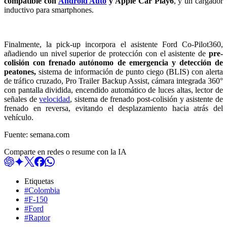
compatible con
Android Auto
y Apple Car Play6
, y un cargador
inductivo para smartphones.
Finalmente, la pick-up incorpora el asistente Ford Co-Pilot360,
añadiendo un nivel superior de protección con el asistente de
pre-
colisión con frenado autónomo de emergencia y detección de
peatones,
sistema de información de punto ciego (BLIS) con alerta
de tráfico cruzado, Pro Trailer Backup Assist, cámara integrada 360°
con pantalla dividida, encendido automático de luces altas, lector de
señales de
velocidad
, sistema de frenado post-colisión y asistente de
frenado en reversa, evitando el desplazamiento hacia atrás del
vehículo.
Fuente: semana.com
Comparte en redes o resume con la IA
Etiquetas
#Colombia
#F-150
#Ford
#Raptor