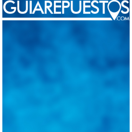
Integramos a todos los actores del sector automotriz para brindarles
una herramienta de consulta y búsqueda que le permita solucionar
sus inquietudes. Guiarepuestos.com, será su portal automotriz y su
mejor aliado para informarle sobre las novedades automotrices
locales, nacionales e internacionales.
Tweets de @guiarepuestos