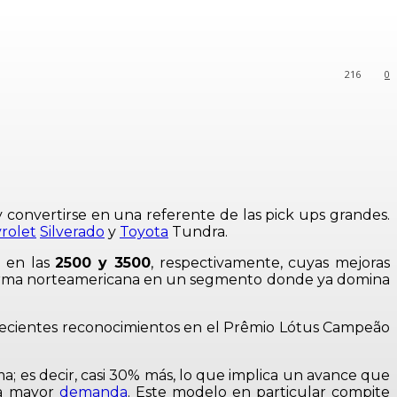
216
0
y convertirse en una referente de las pick ups grandes.
rolet
Silverado
y
Toyota
Tundra.
s en las
2500 y 3500
, respectivamente, cuyas mejoras
 firma norteamericana en un segmento donde ya domina
 recientes reconocimientos en el Prêmio Lótus Campeão
; es decir, casi 30% más, lo que implica un avance que
na mayor
demanda
. Este modelo en particular compite