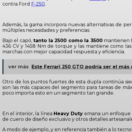
contra Ford
F-250
.
Además, la gama incorpora nuevas alternativas de perso
múltiples necesidades y preferencias.
Bajo el capó,
tanto la 2500 como la 3500
mantienen l
436 CV y 1458 Nm de torque y las mantiene como las
marchas con mejor capacidad respuesta y eficiencia.
ver más
Este Ferrari 250 GTO podría ser el más
Otro de los puntos fuertes de esta dupla continúa si
son las más capaces del segmento para tareas de máxi
poco importa esto en un segmento tan grande.
En el interior, la línea
Heavy Duty
emana un enfoque
de cuero de diseño exclusivo y otros detalles artesana
A modo de ejemplo, y en referencia también a lo tecnol