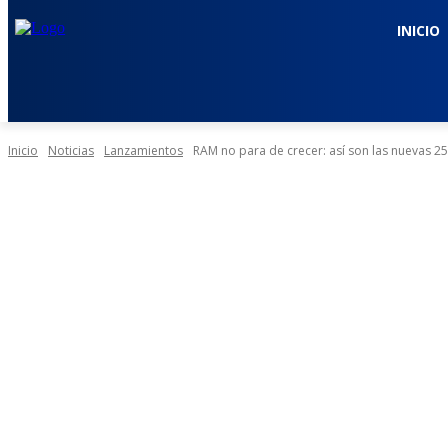
INICIO
Inicio
Noticias
Lanzamientos
RAM no para de crecer: así son las nuevas 250