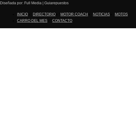
Diseñada por: Full Media | Guiarepuestos
INICIO
DIRECTORIO
MOTOR COACH
NOTICIAS
MOTOS
CARRO DEL MES
CONTACTO