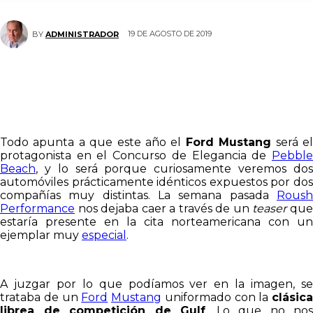
19 DE AGOSTO DE 2019
BY
ADMINISTRADOR
Todo apunta a que este año el
Ford Mustang
será e
protagonista en el Concurso de Elegancia de
Pebble
Beach
, y lo será porque curiosamente veremos dos
automóviles prácticamente idénticos expuestos por dos
compañías muy distintas. La semana pasada
Roush
Performance
nos dejaba caer a través de un
teaser
qu
estaría presente en la cita norteamericana con un
ejemplar muy
especial
.
A juzgar por lo que podíamos ver en la imagen, se
trataba de un
Ford
Mustang
uniformado con la
clásica
librea de competición de Gulf
. Lo que no nos