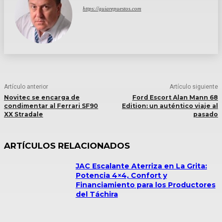
https://guiarepuestos.com
Artículo anterior
Artículo siguiente
Novitec se encarga de
Ford Escort Alan Mann 68
condimentar al Ferrari SF90
Edition: un auténtico viaje al
XX Stradale
pasado
ARTÍCULOS RELACIONADOS
JAC Escalante Aterriza en La Grita:
Potencia 4×4, Confort y
Financiamiento para los Productores
del Táchira