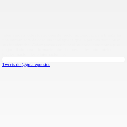
Integramos a todos los actores del sector automotriz para brindarles
una herramienta de consulta y búsqueda que le permita solucionar
sus inquietudes. Guiarepuestos.com, será su portal automotriz y su
mejor aliado para informarle sobre las novedades automotrices
locales, nacionales e internacionales.
Tweets de @guiarepuestos