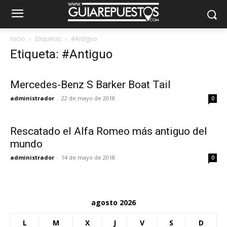
Inicio
Etiquetas
#Antiguo
Etiqueta: #Antiguo
Mercedes-Benz S Barker Boat Tail
administrador
-
22 de mayo de 2018
0
Rescatado el Alfa Romeo más antiguo del
mundo
administrador
-
14 de mayo de 2018
0
agosto 2026
L
M
X
J
V
S
D