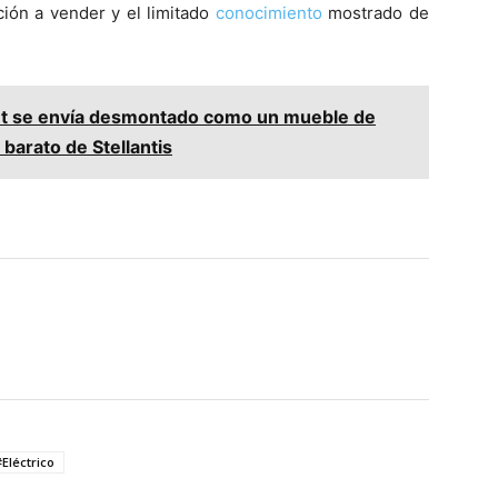
ción a vender y el limitado
conocimiento
mostrado de
rnet se envía desmontado como un mueble de
 barato de Stellantis
#Eléctrico