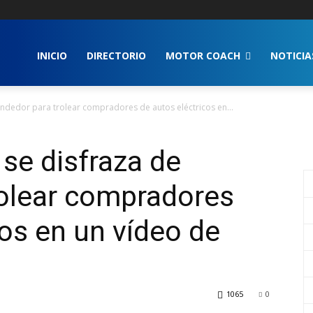
INICIO
DIRECTORIO
MOTOR COACH
NOTICIA
ndedor para trolear compradores de autos eléctricos en...
se disfraza de
rolear compradores
cos en un vídeo de
1065
0