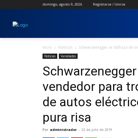
domingo, agosto 9, 2026
Registrarse / Unirse
Inicio
Noticias
Schwarzenegger se disfraza de ve
Noticias
Variedades
Schwarzenegger 
vendedor para t
de autos eléctri
pura risa
Por
administrador
-
22 de julio de 2019