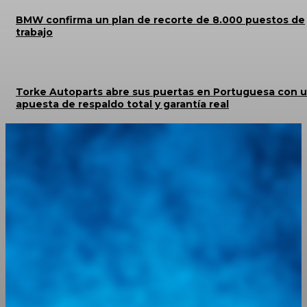
BMW confirma un plan de recorte de 8.000 puestos de
trabajo
Torke Autoparts abre sus puertas en Portuguesa con 
apuesta de respaldo total y garantía real
Integramos a todos los actores del sector automotriz para brindarles
una herramienta de consulta y búsqueda que le permita solucionar
sus inquietudes. Guiarepuestos.com, será su portal automotriz y su
mejor aliado para informarle sobre las novedades automotrices
locales, nacionales e internacionales.
Tweets de @guiarepuestos