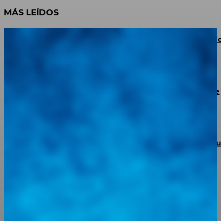
MÁS LEÍDOS
JAC Escalante Aterriza en La Grita: Potencia 4×4, Conf
y Financiamiento para los Productores del Táchira
BMW confirma un plan de recorte de 8.000 puestos de
trabajo
Torke Autoparts abre sus puertas en Portuguesa con 
apuesta de respaldo total y garantía real
Integramos a todos los actores del sector automotriz para brindarles
una herramienta de consulta y búsqueda que le permita solucionar
sus inquietudes. Guiarepuestos.com, será su portal automotriz y su
mejor aliado para informarle sobre las novedades automotrices
locales, nacionales e internacionales.
Tweets de @guiarepuestos