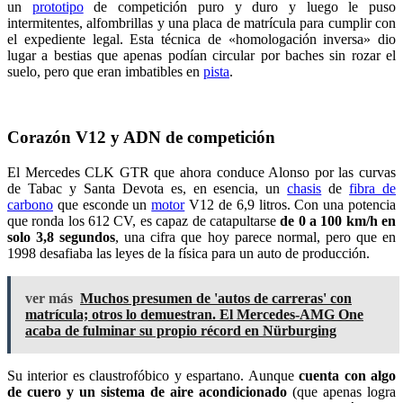
un
prototipo
de competición puro y duro y luego le puso
intermitentes, alfombrillas y una placa de matrícula para cumplir con
el expediente legal. Esta técnica de «homologación inversa» dio
lugar a bestias que apenas podían circular por baches sin rozar el
suelo, pero que eran imbatibles en
pista
.
Corazón V12 y ADN de competición
El Mercedes CLK GTR que ahora conduce Alonso por las curvas
de Tabac y Santa Devota es, en esencia, un
chasis
de
fibra de
carbono
que esconde un
motor
V12 de 6,9 litros. Con una potencia
que ronda los 612 CV, es capaz de catapultarse
de 0 a 100 km/h en
solo 3,8 segundos
, una cifra que hoy parece normal, pero que en
1998 desafiaba las leyes de la física para un auto de producción.
ver más
Muchos presumen de 'autos de carreras' con
matrícula; otros lo demuestran. El Mercedes-AMG One
acaba de fulminar su propio récord en Nürburging
Su interior es claustrofóbico y espartano. Aunque
cuenta con algo
de cuero y un sistema de aire acondicionado
(que apenas logra