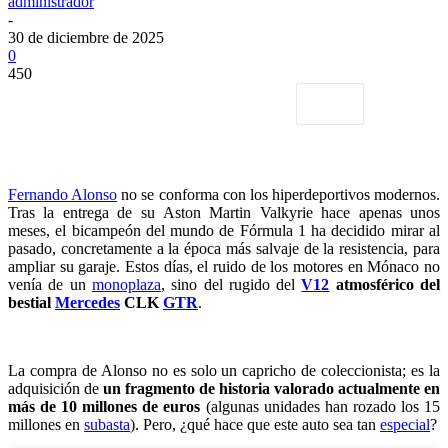
administrador
-
30 de diciembre de 2025
0
450
Fernando Alonso
no se conforma con los hiperdeportivos modernos.
Tras la entrega de su Aston Martin Valkyrie hace apenas unos
meses, el bicampeón del mundo de Fórmula 1 ha decidido mirar al
pasado, concretamente a la época más salvaje de la resistencia, para
ampliar su garaje. Estos días, el ruido de los motores en Mónaco no
venía de un
monoplaza
, sino del rugido del
V12
atmosférico del
bestial
Mercedes
CLK
GTR
.
La compra de Alonso no es solo un capricho de coleccionista; es la
adquisición de
un fragmento de historia valorado actualmente en
más de 10 millones de euros
(algunas unidades han rozado los 15
millones en
subasta
). Pero, ¿qué hace que este auto sea tan
especial
?