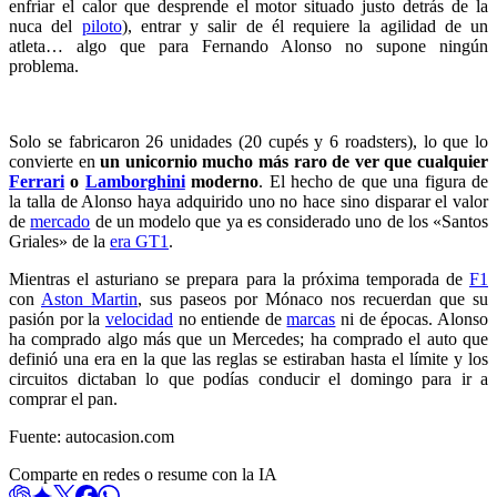
enfriar el calor que desprende el motor situado justo detrás de la
nuca del
piloto
), entrar y salir de él requiere la agilidad de un
atleta… algo que para Fernando Alonso no supone ningún
problema.
Solo se fabricaron 26 unidades (20 cupés y 6 roadsters), lo que lo
convierte en
un unicornio mucho más raro de ver que cualquier
Ferrari
o
Lamborghini
moderno
. El hecho de que una figura de
la talla de Alonso haya adquirido uno no hace sino disparar el valor
de
mercado
de un modelo que ya es considerado uno de los «Santos
Griales» de la
era GT1
.
Mientras el asturiano se prepara para la próxima temporada de
F1
con
Aston Martin
, sus paseos por Mónaco nos recuerdan que su
pasión por la
velocidad
no entiende de
marcas
ni de épocas. Alonso
ha comprado algo más que un Mercedes; ha comprado el auto que
definió una era en la que las reglas se estiraban hasta el límite y los
circuitos dictaban lo que podías conducir el domingo para ir a
comprar el pan.
Fuente: autocasion.com
Comparte en redes o resume con la IA